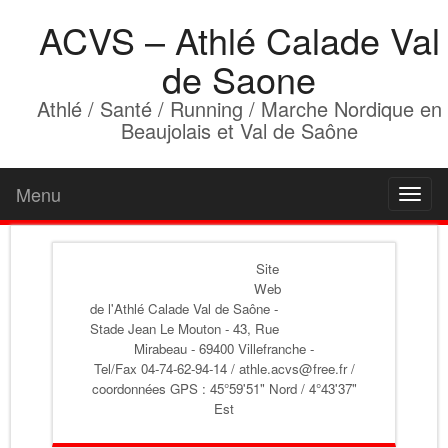
ACVS – Athlé Calade Val
de Saone
Athlé / Santé / Running / Marche Nordique en
Beaujolais et Val de Saône
Menu
Toggl
naviga
Site
Web
de l'Athlé Calade Val de Saône
-
Stade Jean Le Mouton - 43, Rue
Mirabeau - 69400 Villefranche -
Tel/Fax 04-74-62-94-14 / athle.acvs@free.fr /
coordonnées GPS : 45°59'51" Nord / 4°43'37"
Est