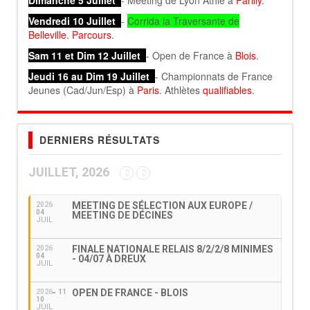
Dimanche 5 Juillet
- Meeting de Lyon Athlé à
Parilly
.
Vendredi 10 Juillet
-
Corrida la Traversante de
Belleville
.
Parcours
.
Sam 11 et Dim 12 Juillet
- Open de France à
Blois
.
Jeudi 16 au Dim 19 Juillet
- Championnats de France
Jeunes (Cad/Jun/Esp) à
Paris
. Athlètes
qualifiables
.
DERNIERS RÉSULTATS
JUILLET, 2026
MEETING DE SÉLECTION AUX EUROPE /
2026
04
MEETING DE DÉCINES
JUIL
FINALE NATIONALE RELAIS 8/2/2/8 MINIMES
2026
04
- 04/07 À DREUX
JUIL
OPEN DE FRANCE - BLOIS
2026
11
10
JUIL