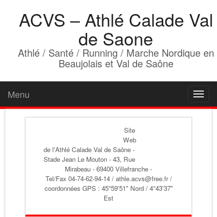
ACVS – Athlé Calade Val
de Saone
Athlé / Santé / Running / Marche Nordique en
Beaujolais et Val de Saône
Menu
Toggl
naviga
Site
Web
de l'Athlé Calade Val de Saône
-
Stade Jean Le Mouton - 43, Rue
Mirabeau - 69400 Villefranche -
Tel/Fax 04-74-62-94-14 / athle.acvs@free.fr /
coordonnées GPS : 45°59'51" Nord / 4°43'37"
Est