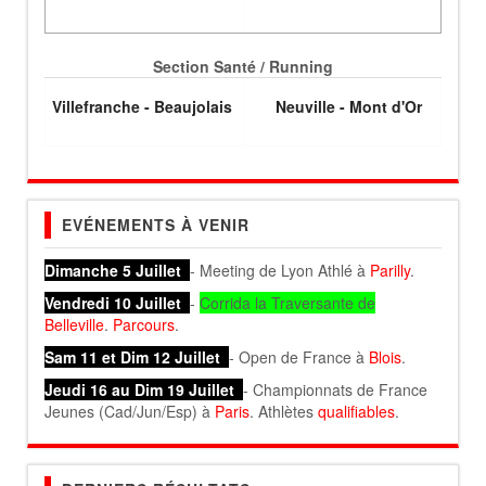
Section Santé / Running
Villefranche - Beaujolais
Neuville - Mont d'Or
EVÉNEMENTS À VENIR
Dimanche 5 Juillet
- Meeting de Lyon Athlé à
Parilly
.
Vendredi 10 Juillet
-
Corrida la Traversante de
Belleville
.
Parcours
.
Sam 11 et Dim 12 Juillet
- Open de France à
Blois
.
Jeudi 16 au Dim 19 Juillet
- Championnats de France
Jeunes (Cad/Jun/Esp) à
Paris
. Athlètes
qualifiables
.