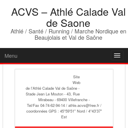
ACVS – Athlé Calade Val
de Saone
Athlé / Santé / Running / Marche Nordique en
Beaujolais et Val de Saône
Menu
Toggl
naviga
Site
Web
de l'Athlé Calade Val de Saône
-
Stade Jean Le Mouton - 43, Rue
Mirabeau - 69400 Villefranche -
Tel/Fax 04-74-62-94-14 / athle.acvs@free.fr /
coordonnées GPS : 45°59'51" Nord / 4°43'37"
Est