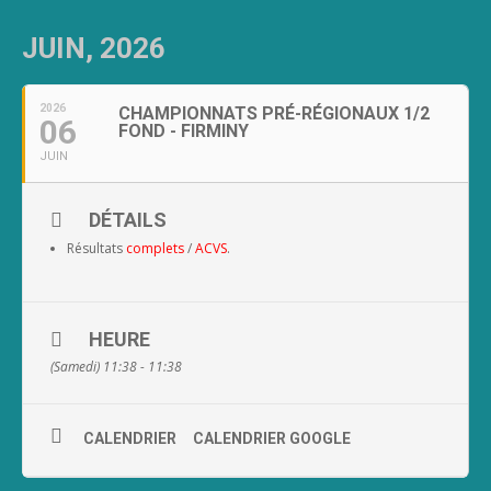
JUIN, 2026
2026
CHAMPIONNATS PRÉ-RÉGIONAUX 1/2
06
FOND - FIRMINY
JUIN
DÉTAILS
Résultats
complets
/
ACVS
.
HEURE
(Samedi) 11:38 - 11:38
CALENDRIER
CALENDRIER GOOGLE