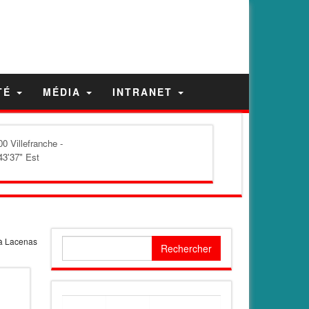
TÉ
MÉDIA
INTRANET
0 Villefranche -
43'37" Est
 à Lacenas
Rechercher :