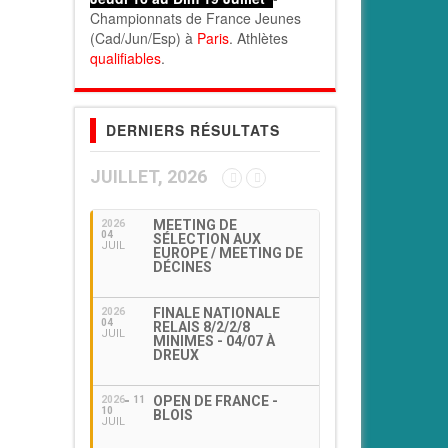
Championnats de France Jeunes
(Cad/Jun/Esp) à
Paris
. Athlètes
qualifiables
.
DERNIERS RÉSULTATS
JUILLET, 2026
MEETING DE
2026
04
SÉLECTION AUX
JUIL
EUROPE / MEETING DE
DÉCINES
FINALE NATIONALE
2026
04
RELAIS 8/2/2/8
JUIL
MINIMES - 04/07 À
DREUX
OPEN DE FRANCE -
2026
11
10
BLOIS
JUIL