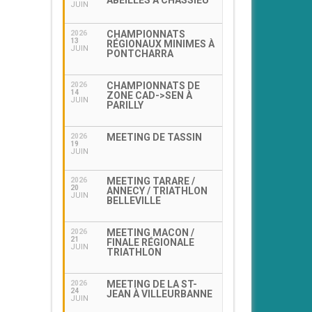
ABEILLES À CHASSIEU
JUIN
CHAMPIONNATS
2026
13
RÉGIONAUX MINIMES À
JUIN
PONTCHARRA
CHAMPIONNATS DE
2026
14
ZONE CAD->SEN À
JUIN
PARILLY
MEETING DE TASSIN
2026
19
JUIN
MEETING TARARE /
2026
20
ANNECY / TRIATHLON
JUIN
BELLEVILLE
MEETING MACON /
2026
21
FINALE RÉGIONALE
JUIN
TRIATHLON
MEETING DE LA ST-
2026
24
JEAN À VILLEURBANNE
JUIN