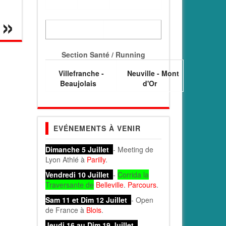
Section Santé / Running
Villefranche -
Neuville - Mont
Beaujolais
d'Or
EVÉNEMENTS À VENIR
Dimanche 5 Juillet
- Meeting de
Lyon Athlé à
Parilly
.
Vendredi 10 Juillet
-
Corrida la
Traversante de
Belleville
.
Parcours
.
Sam 11 et Dim 12 Juillet
- Open
de France à
Blois
.
Jeudi 16 au Dim 19 Juillet
-