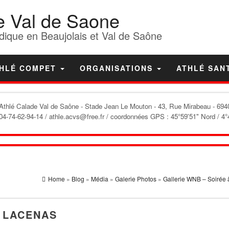
e Val de Saone
dique en Beaujolais et Val de Saône
HLÉ COMPET
ORGANISATIONS
ATHLÉ SAN
'Athlé Calade Val de Saône
- Stade Jean Le Mouton - 43, Rue Mirabeau - 6940
04-74-62-94-14 / athle.acvs@free.fr / coordonnées GPS : 45°59'51" Nord / 4°
Home
»
Blog
»
Média
»
Galerie Photos
»
Gallerie WNB – Soirée
À LACENAS