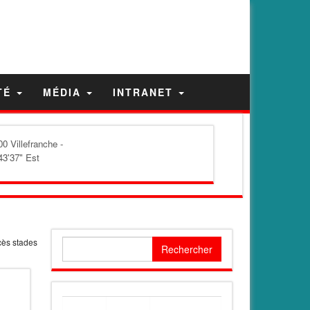
TÉ
MÉDIA
INTRANET
0 Villefranche -
43'37" Est
cès stades
Rechercher :