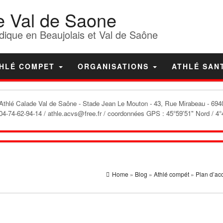
e Val de Saone
dique en Beaujolais et Val de Saône
HLÉ COMPET
ORGANISATIONS
ATHLÉ SAN
'Athlé Calade Val de Saône
- Stade Jean Le Mouton - 43, Rue Mirabeau - 6940
04-74-62-94-14 / athle.acvs@free.fr / coordonnées GPS : 45°59'51" Nord / 4°
Home
»
Blog
»
Athlé compét
»
Plan d’ac