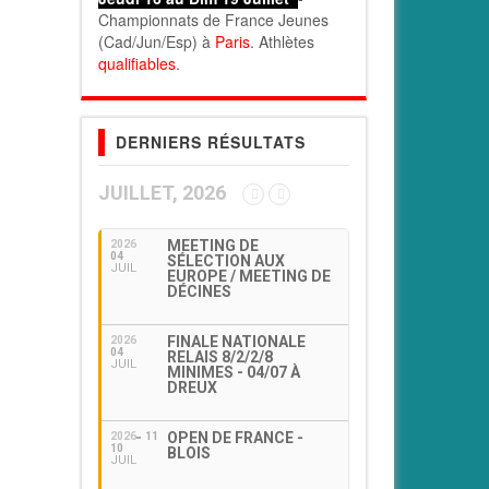
Championnats de France Jeunes
(Cad/Jun/Esp) à
Paris
. Athlètes
qualifiables
.
DERNIERS RÉSULTATS
JUILLET, 2026
MEETING DE
2026
04
SÉLECTION AUX
JUIL
EUROPE / MEETING DE
DÉCINES
FINALE NATIONALE
2026
04
RELAIS 8/2/2/8
JUIL
MINIMES - 04/07 À
DREUX
OPEN DE FRANCE -
2026
11
10
BLOIS
JUIL