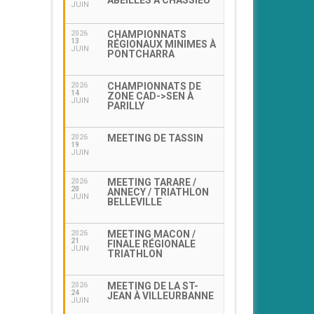
ABEILLES À CHASSIEU
JUIN
CHAMPIONNATS
2026
13
RÉGIONAUX MINIMES À
JUIN
PONTCHARRA
CHAMPIONNATS DE
2026
14
ZONE CAD->SEN À
JUIN
PARILLY
MEETING DE TASSIN
2026
19
JUIN
MEETING TARARE /
2026
20
ANNECY / TRIATHLON
JUIN
BELLEVILLE
MEETING MACON /
2026
21
FINALE RÉGIONALE
JUIN
TRIATHLON
MEETING DE LA ST-
2026
24
JEAN À VILLEURBANNE
JUIN