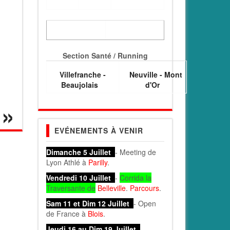
Section Santé / Running
Villefranche -
Neuville - Mont
Beaujolais
d'Or
EVÉNEMENTS À VENIR
Dimanche 5 Juillet
- Meeting de
Lyon Athlé à
Parilly
.
Vendredi 10 Juillet
-
Corrida la
Traversante de
Belleville
.
Parcours
.
Sam 11 et Dim 12 Juillet
- Open
de France à
Blois
.
Jeudi 16 au Dim 19 Juillet
-