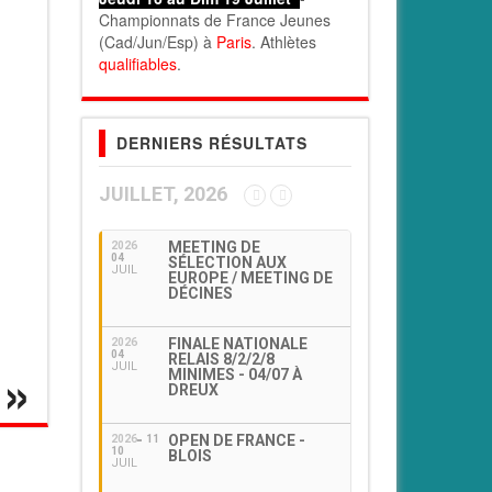
Championnats de France Jeunes
(Cad/Jun/Esp) à
Paris
. Athlètes
qualifiables
.
DERNIERS RÉSULTATS
JUILLET, 2026
MEETING DE
2026
04
SÉLECTION AUX
JUIL
EUROPE / MEETING DE
DÉCINES
FINALE NATIONALE
2026
04
RELAIS 8/2/2/8
JUIL
MINIMES - 04/07 À
DREUX
OPEN DE FRANCE -
2026
11
10
BLOIS
JUIL