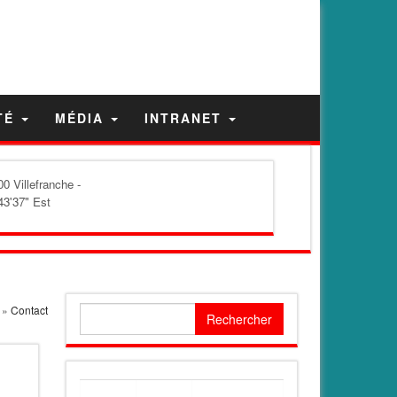
TÉ
MÉDIA
INTRANET
0 Villefranche -
43'37" Est
»
Contact
Rechercher :