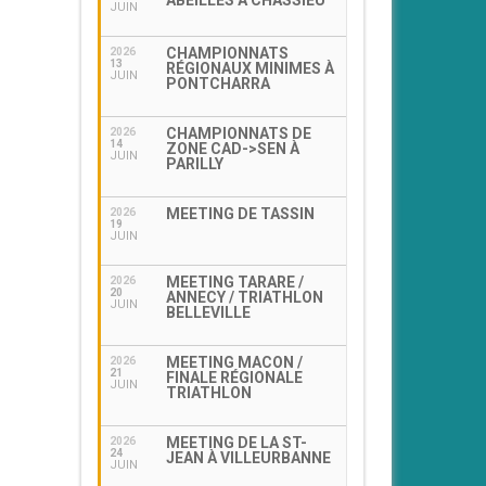
ABEILLES À CHASSIEU
JUIN
CHAMPIONNATS
2026
13
RÉGIONAUX MINIMES À
JUIN
PONTCHARRA
CHAMPIONNATS DE
2026
14
ZONE CAD->SEN À
JUIN
PARILLY
MEETING DE TASSIN
2026
19
JUIN
MEETING TARARE /
2026
20
ANNECY / TRIATHLON
JUIN
BELLEVILLE
MEETING MACON /
2026
21
FINALE RÉGIONALE
JUIN
TRIATHLON
MEETING DE LA ST-
2026
24
JEAN À VILLEURBANNE
JUIN