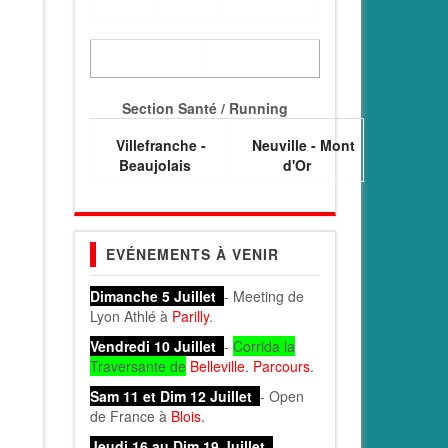
Section Santé / Running
Villefranche -
Neuville - Mont
Beaujolais
d'Or
EVÉNEMENTS À VENIR
Dimanche 5 Juillet
- Meeting de
Lyon Athlé à
Parilly
.
Vendredi 10 Juillet
-
Corrida la
Traversante de
Belleville
.
Parcours
.
Sam 11 et Dim 12 Juillet
- Open
de France à
Blois
.
Jeudi 16 au Dim 19 Juillet
-