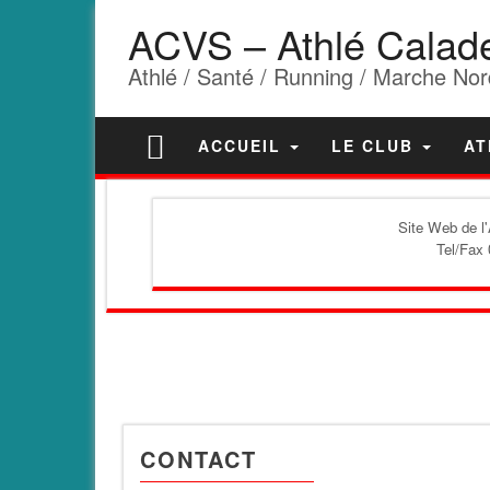
ACVS – Athlé Calad
Athlé / Santé / Running / Marche Nor
ACCUEIL
LE CLUB
AT
Site Web de l
Tel/Fax 
CONTACT