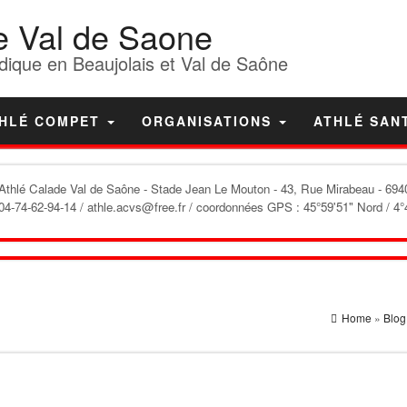
e Val de Saone
dique en Beaujolais et Val de Saône
HLÉ COMPET
ORGANISATIONS
ATHLÉ SAN
'Athlé Calade Val de Saône
- Stade Jean Le Mouton - 43, Rue Mirabeau - 6940
04-74-62-94-14 / athle.acvs@free.fr / coordonnées GPS : 45°59'51" Nord / 4°
Home
»
Blog