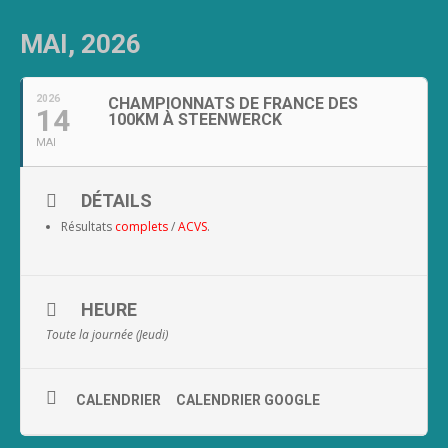
MAI, 2026
2026
CHAMPIONNATS DE FRANCE DES
14
100KM À STEENWERCK
MAI
DÉTAILS
Résultats
complets
/
ACVS
.
HEURE
Toute la journée (Jeudi)
CALENDRIER
CALENDRIER GOOGLE