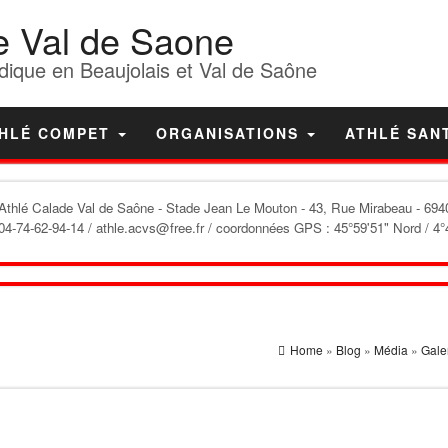
e Val de Saone
dique en Beaujolais et Val de Saône
HLÉ COMPET
ORGANISATIONS
ATHLÉ SAN
'Athlé Calade Val de Saône
- Stade Jean Le Mouton - 43, Rue Mirabeau - 6940
04-74-62-94-14 / athle.acvs@free.fr / coordonnées GPS : 45°59'51" Nord / 4°
Home
»
Blog
»
Média
»
Gale