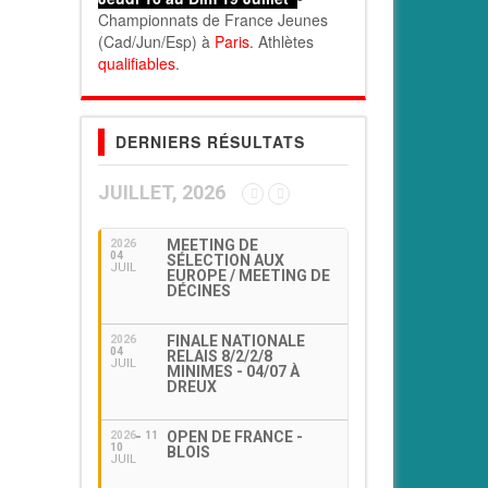
Championnats de France Jeunes
(Cad/Jun/Esp) à
Paris
. Athlètes
qualifiables
.
DERNIERS RÉSULTATS
JUILLET, 2026
MEETING DE
2026
04
SÉLECTION AUX
JUIL
EUROPE / MEETING DE
DÉCINES
FINALE NATIONALE
2026
04
RELAIS 8/2/2/8
JUIL
MINIMES - 04/07 À
DREUX
OPEN DE FRANCE -
2026
11
10
BLOIS
JUIL