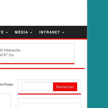
TÉ
MÉDIA
INTRANET
0 Villefranche -
43'37" Est
rie Photos
Rechercher :