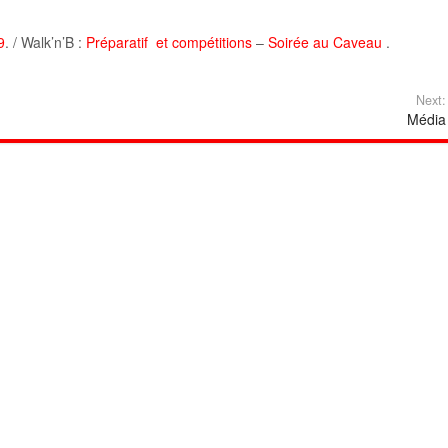
9
. / Walk’n’B :
Préparatif et compétitions
–
Soirée au Caveau
.
Next:
Média