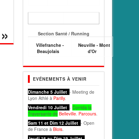
Section Santé / Running
Villefranche -
Neuville - Mont
Beaujolais
d'Or
EVÉNEMENTS À VENIR
Dimanche 5 Juillet
- Meeting de
Lyon Athlé à
Parilly
.
Vendredi 10 Juillet
-
Corrida la
Traversante de
Belleville
.
Parcours
.
Sam 11 et Dim 12 Juillet
- Open
de France à
Blois
.
Jeudi 16 au Dim 19 Juillet
-