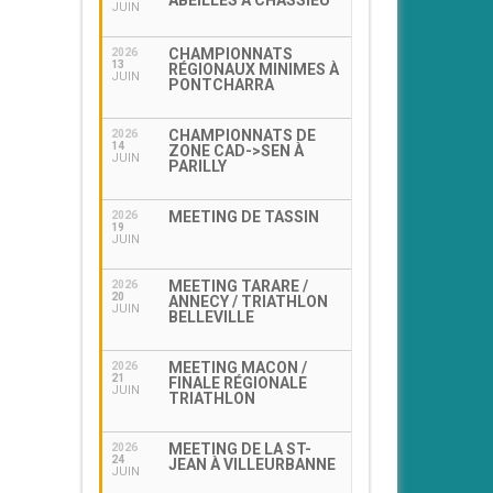
ABEILLES À CHASSIEU
JUIN
CHAMPIONNATS
2026
13
RÉGIONAUX MINIMES À
JUIN
PONTCHARRA
CHAMPIONNATS DE
2026
14
ZONE CAD->SEN À
JUIN
PARILLY
MEETING DE TASSIN
2026
19
JUIN
MEETING TARARE /
2026
20
ANNECY / TRIATHLON
JUIN
BELLEVILLE
MEETING MACON /
2026
21
FINALE RÉGIONALE
JUIN
TRIATHLON
MEETING DE LA ST-
2026
24
JEAN À VILLEURBANNE
JUIN