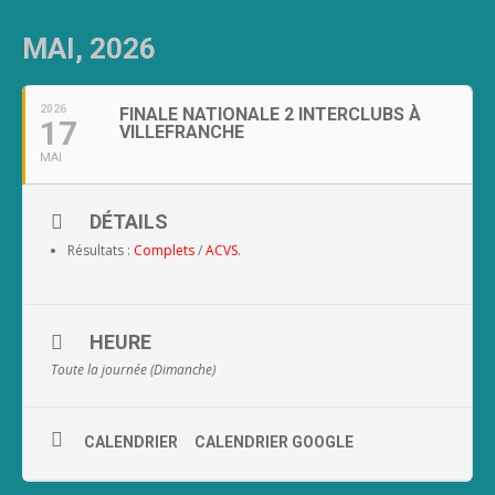
MAI, 2026
2026
FINALE NATIONALE 2 INTERCLUBS À
17
VILLEFRANCHE
MAI
DÉTAILS
Résultats :
Complets
/
ACVS
.
HEURE
Toute la journée (Dimanche)
CALENDRIER
CALENDRIER GOOGLE