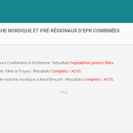
CHE NORDIQUE ET PRÉ-RÉGIONAUX D'EPR COMBINÉES
uves Combinées à St-Etienne : Résultats
heptathlon juniors filles
.
e 10km à Troyes : Résultats
Complets
/
ACVS
.
e marche nordique à Neuf Brisach : Résultats
Complets
/
ACVS
.
Plus