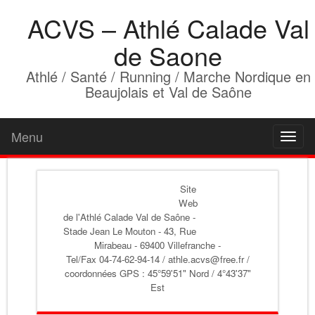
ACVS – Athlé Calade Val
de Saone
Athlé / Santé / Running / Marche Nordique en
Beaujolais et Val de Saône
Menu
Toggl
naviga
Site
Web
de l'Athlé Calade Val de Saône
-
Stade Jean Le Mouton - 43, Rue
Mirabeau - 69400 Villefranche -
Tel/Fax 04-74-62-94-14 / athle.acvs@free.fr /
coordonnées GPS : 45°59'51" Nord / 4°43'37"
Est