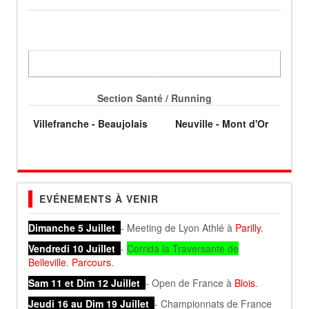
Section Santé / Running
Villefranche - Beaujolais
Neuville - Mont d'Or
EVÉNEMENTS À VENIR
Dimanche 5 Juillet
- Meeting de Lyon Athlé à
Parilly
.
Vendredi 10 Juillet
-
Corrida la Traversante de
Belleville
.
Parcours
.
Sam 11 et Dim 12 Juillet
- Open de France à
Blois
.
Jeudi 16 au Dim 19 Juillet
- Championnats de France