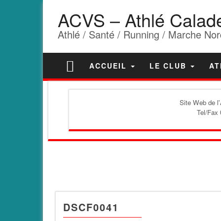
ACVS – Athlé Calad
Athlé / Santé / Running / Marche Nor
ACCUEIL
LE CLUB
AT
Site Web de l
Tel/Fax 
DSCF0041