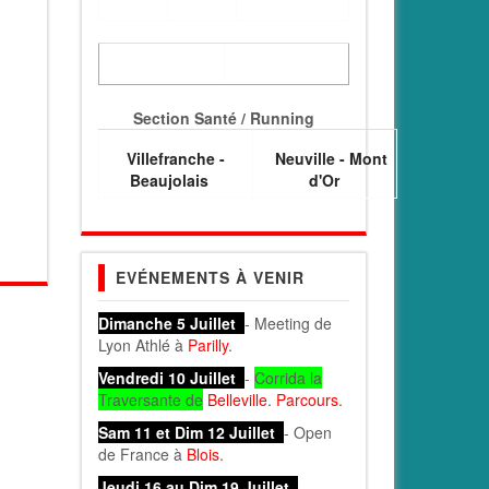
Section Santé / Running
Villefranche -
Neuville - Mont
Beaujolais
d'Or
EVÉNEMENTS À VENIR
Dimanche 5 Juillet
- Meeting de
Lyon Athlé à
Parilly
.
Vendredi 10 Juillet
-
Corrida la
Traversante de
Belleville
.
Parcours
.
Sam 11 et Dim 12 Juillet
- Open
de France à
Blois
.
Jeudi 16 au Dim 19 Juillet
-