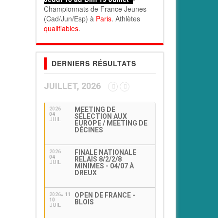
Championnats de France Jeunes
(Cad/Jun/Esp) à
Paris
. Athlètes
qualifiables
.
DERNIERS RÉSULTATS
JUILLET, 2026
MEETING DE
2026
04
SÉLECTION AUX
JUIL
EUROPE / MEETING DE
DÉCINES
FINALE NATIONALE
2026
04
RELAIS 8/2/2/8
JUIL
MINIMES - 04/07 À
DREUX
OPEN DE FRANCE -
2026
11
10
BLOIS
JUIL