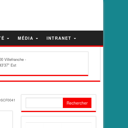
TÉ
MÉDIA
INTRANET
0 Villefranche -
43'37" Est
DSCF0041
Rechercher :