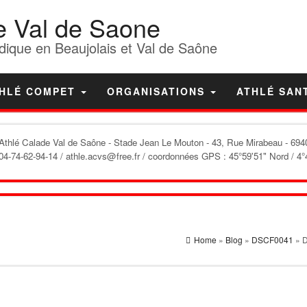
e Val de Saone
dique en Beaujolais et Val de Saône
HLÉ COMPET
ORGANISATIONS
ATHLÉ SAN
'Athlé Calade Val de Saône
- Stade Jean Le Mouton - 43, Rue Mirabeau - 6940
04-74-62-94-14 / athle.acvs@free.fr / coordonnées GPS : 45°59'51" Nord / 4°
Home
»
Blog
»
DSCF0041
» 