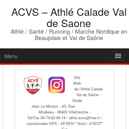
ACVS – Athlé Calade Val
de Saone
Athlé / Santé / Running / Marche Nordique en
Beaujolais et Val de Saône
Menu
Toggl
naviga
Site
Web
de l'Athlé Calade
Val de Saône
-
Stade
Jean Le Mouton - 43, Rue
Mirabeau - 69400 Villefranche -
Tel/Fax 04-74-62-94-14 / athle.acvs@free.fr /
coordonnées GPS : 45°59'51" Nord / 4°43'37"