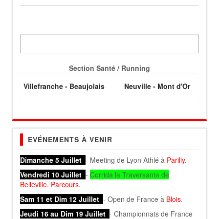
Section Santé / Running
Villefranche - Beaujolais
Neuville - Mont d'Or
EVÉNEMENTS À VENIR
Dimanche 5 Juillet
- Meeting de Lyon Athlé à
Parilly
.
Vendredi 10 Juillet
-
Corrida la Traversante de
Belleville
.
Parcours
.
Sam 11 et Dim 12 Juillet
- Open de France à
Blois
.
Jeudi 16 au Dim 19 Juillet
- Championnats de France