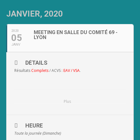
JANVIER, 2020
2020
MEETING EN SALLE DU COMITÉ 69 -
05
LYON
JANV
DÉTAILS
Résultats
Complets
/ ACVS :
EAV
/
VSA
.
Plus
HEURE
Toute la journée (Dimanche)