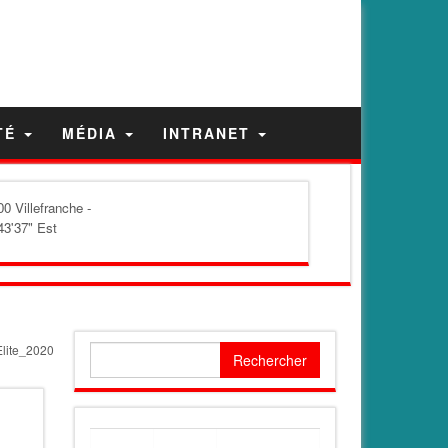
TÉ
MÉDIA
INTRANET
0 Villefranche -
43'37" Est
lite_2020
Rechercher :