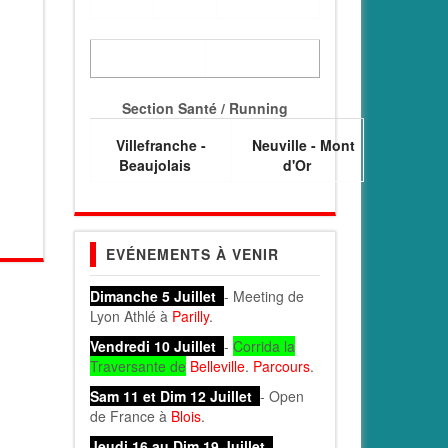
Section Santé / Running
Villefranche -
Neuville - Mont
Beaujolais
d'Or
EVÉNEMENTS À VENIR
Dimanche 5 Juillet
- Meeting de
Lyon Athlé à
Parilly
.
Vendredi 10 Juillet
-
Corrida la
Traversante de
Belleville
.
Parcours
.
Sam 11 et Dim 12 Juillet
- Open
de France à
Blois
.
Jeudi 16 au Dim 19 Juillet
-