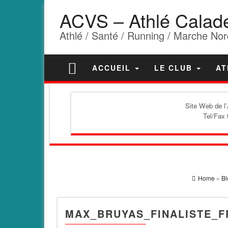
ACVS – Athlé Calad
Athlé / Santé / Running / Marche Nor
ACCUEIL
LE CLUB
AT
Site Web de l
Tel/Fax 
Home
»
Bl
MAX_BRUYAS_FINALISTE_F