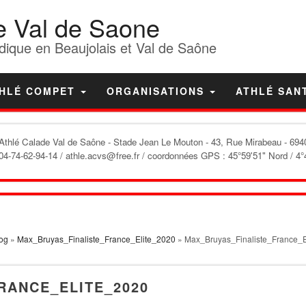
e Val de Saone
dique en Beaujolais et Val de Saône
HLÉ COMPET
ORGANISATIONS
ATHLÉ SAN
'Athlé Calade Val de Saône
- Stade Jean Le Mouton - 43, Rue Mirabeau - 6940
04-74-62-94-14 / athle.acvs@free.fr / coordonnées GPS : 45°59'51" Nord / 4°
og
»
Max_Bruyas_Finaliste_France_Elite_2020
» Max_Bruyas_Finaliste_France_E
RANCE_ELITE_2020