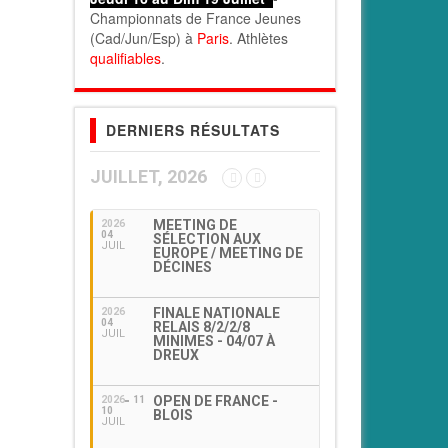
Championnats de France Jeunes
(Cad/Jun/Esp) à
Paris
. Athlètes
qualifiables
.
DERNIERS RÉSULTATS
JUILLET, 2026
MEETING DE
2026
04
SÉLECTION AUX
JUIL
EUROPE / MEETING DE
DÉCINES
FINALE NATIONALE
2026
04
RELAIS 8/2/2/8
JUIL
MINIMES - 04/07 À
DREUX
OPEN DE FRANCE -
2026
11
10
BLOIS
JUIL