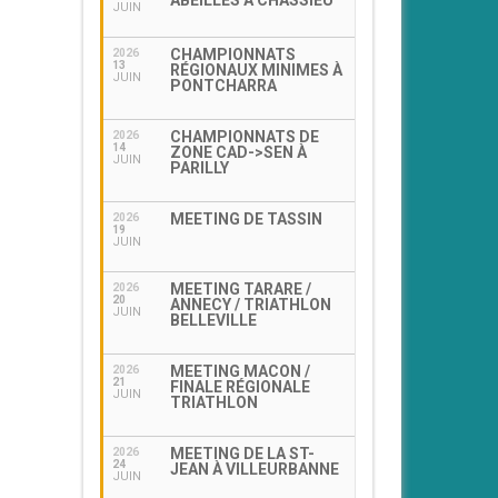
ABEILLES À CHASSIEU
JUIN
CHAMPIONNATS
2026
13
RÉGIONAUX MINIMES À
JUIN
PONTCHARRA
CHAMPIONNATS DE
2026
14
ZONE CAD->SEN À
JUIN
PARILLY
MEETING DE TASSIN
2026
19
JUIN
MEETING TARARE /
2026
20
ANNECY / TRIATHLON
JUIN
BELLEVILLE
MEETING MACON /
2026
21
FINALE RÉGIONALE
JUIN
TRIATHLON
MEETING DE LA ST-
2026
24
JEAN À VILLEURBANNE
JUIN