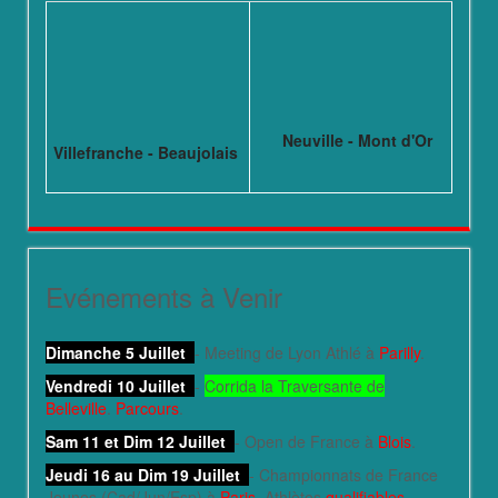
Neuville - Mont d'Or
Villefranche - Beaujolais
Evénements à Venir
Dimanche 5 Juillet
- Meeting de Lyon Athlé à
Parilly
.
Vendredi 10 Juillet
-
Corrida la Traversante de
Belleville
.
Parcours
.
Sam 11 et Dim 12 Juillet
- Open de France à
Blois
.
Jeudi 16 au Dim 19 Juillet
- Championnats de France
Jeunes (Cad/Jun/Esp) à
Paris
. Athlètes
qualifiables
.