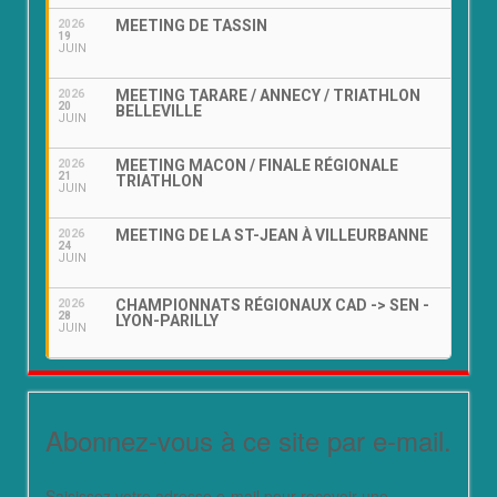
MEETING DE TASSIN
2026
19
JUIN
MEETING TARARE / ANNECY / TRIATHLON
2026
20
BELLEVILLE
JUIN
MEETING MACON / FINALE RÉGIONALE
2026
21
TRIATHLON
JUIN
MEETING DE LA ST-JEAN À VILLEURBANNE
2026
24
JUIN
CHAMPIONNATS RÉGIONAUX CAD -> SEN -
2026
28
LYON-PARILLY
JUIN
Abonnez-vous à ce site par e-mail.
Saisissez votre adresse e-mail pour recevoir une