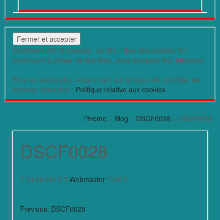
Confidentialité et cookies : ce site utilise des cookies. En
continuant à utiliser ce site Web, vous acceptez leur utilisation.
Pour en savoir plus, notamment sur la façon de contrôler les
cookies, consultez :
Politique relative aux cookies
Home
»
Blog
»
DSCF0028
» DSCF0028
DSCF0028
24/06/2019
Webmaster
Off
Previous:
DSCF0028