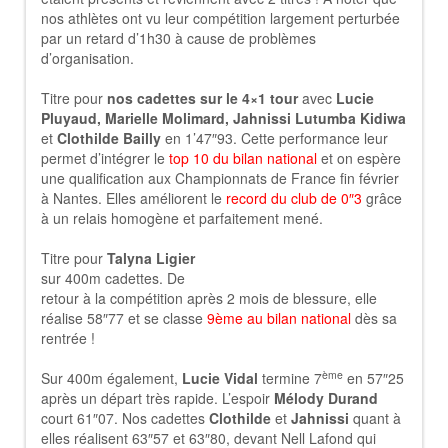
nos athlètes ont vu leur compétition largement perturbée
par un retard d’1h30 à cause de problèmes
d’organisation.
Titre pour
nos cadettes sur le 4×1 tour
avec
Lucie
Pluyaud, Marielle Molimard, Jahnissi Lutumba Kidiwa
et
Clothilde Bailly
en 1’47″93. Cette performance leur
permet d’intégrer le
top 10 du bilan national
et on espère
une qualification aux Championnats de France fin février
à Nantes. Elles améliorent le
record du club de 0″3
grâce
à un relais homogène et parfaitement mené.
Titre pour
Talyna Ligier
sur 400m cadettes. De
retour à la compétition après 2 mois de blessure, elle
réalise 58″77 et se classe
9ème au bilan national
dès sa
rentrée !
ème
Sur 400m également,
Lucie Vidal
termine 7
en 57″25
après un départ très rapide. L’espoir
Mélody Durand
court 61″07. Nos cadettes
Clothilde
et
Jahnissi
quant à
elles réalisent 63″57 et 63″80, devant Nell Lafond qui