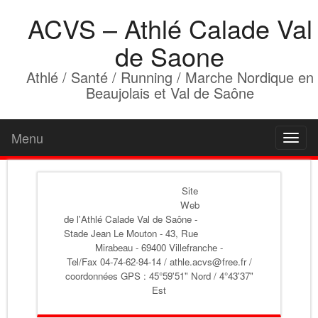
ACVS – Athlé Calade Val
de Saone
Athlé / Santé / Running / Marche Nordique en
Beaujolais et Val de Saône
Menu
Toggl
naviga
Site
Web
de l'Athlé Calade Val de Saône
-
Stade Jean Le Mouton - 43, Rue
Mirabeau - 69400 Villefranche -
Tel/Fax 04-74-62-94-14 / athle.acvs@free.fr /
coordonnées GPS : 45°59'51" Nord / 4°43'37"
Est