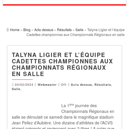
Home
»
Blog
»
Actu dessus
»
Résultats
»
Salle
» Talyna Ligier et l’équipe
Cadettes championnes aux Championnats Régionaux en salle
TALYNA LIGIER ET L’ÉQUIPE
CADETTES CHAMPIONNES AUX
CHAMPIONNATS RÉGIONAUX
EN SALLE
04/02/2024
Webmaster
Off
Actu dessus
,
Résultats
,
Salle
,
ère
La 1
journée des
Championnats Régionaux en
salle se déroulait ce samedi dans le magnifique stadium
Jean Pellez d’Aubière. Une dizaine d’athlètes de l’ACVS
étaient présents et reviennent avec 2 titres ! A noter que