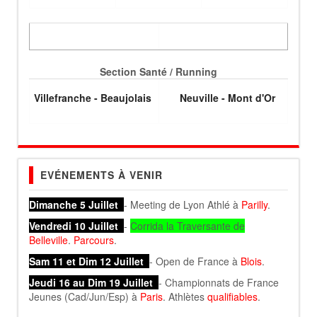
Section Santé / Running
Villefranche - Beaujolais
Neuville - Mont d'Or
EVÉNEMENTS À VENIR
Dimanche 5 Juillet
- Meeting de Lyon Athlé à
Parilly
.
Vendredi 10 Juillet
-
Corrida la Traversante de
Belleville
.
Parcours
.
Sam 11 et Dim 12 Juillet
- Open de France à
Blois
.
Jeudi 16 au Dim 19 Juillet
- Championnats de France
Jeunes (Cad/Jun/Esp) à
Paris
. Athlètes
qualifiables
.