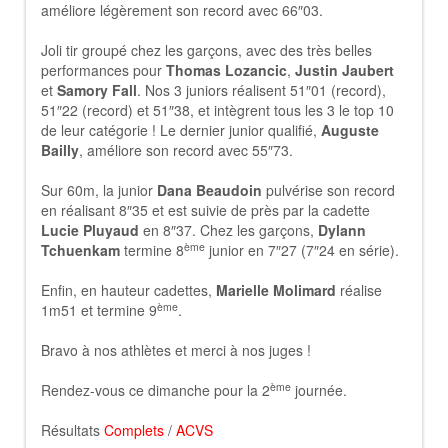
améliore légèrement son record avec 66″03.
Joli tir groupé chez les garçons, avec des très belles
performances pour
Thomas Lozancic
,
Justin Jaubert
et
Samory Fall
. Nos 3 juniors réalisent 51″01 (record),
51″22 (record) et 51″38, et intègrent tous les 3 le top 10
de leur catégorie ! Le dernier junior qualifié,
Auguste
Bailly
, améliore son record avec 55″73.
Sur 60m, la junior
Dana Beaudoin
pulvérise son record
en réalisant 8″35 et est suivie de près par la cadette
Lucie Pluyaud
en 8″37. Chez les garçons,
Dylann
ème
Tchuenkam
termine 8
junior en 7″27 (7″24 en série).
Enfin, en hauteur cadettes,
Marielle Molimard
réalise
ème
1m51 et termine 9
.
Bravo à nos athlètes et merci à nos juges !
ème
Rendez-vous ce dimanche pour la 2
journée.
Résultats
Complets
/
ACVS