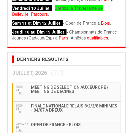
Vendredi 10 Juillet
-
Corrida la Traversante de
Belleville
.
Parcours
.
Sam 11 et Dim 12 Juillet
- Open de France à
Blois
.
Jeudi 16 au Dim 19 Juillet
- Championnats de France
Jeunes (Cad/Jun/Esp) à
Paris
. Athlètes
qualifiables
.
DERNIERS RÉSULTATS
JUILLET, 2026
MEETING DE SÉLECTION AUX EUROPE /
2026
04
MEETING DE DÉCINES
JUIL
FINALE NATIONALE RELAIS 8/2/2/8 MINIMES
2026
04
- 04/07 À DREUX
JUIL
OPEN DE FRANCE - BLOIS
2026
11
10
JUIL