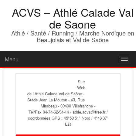
ACVS – Athlé Calade Val
de Saone
Athlé / Santé / Running / Marche Nordique en
Beaujolais et Val de Saône
Menu
Toggl
naviga
Site
Web
de l'Athlé Calade Val de Saône
-
Stade Jean Le Mouton - 43, Rue
Mirabeau - 69400 Villefranche -
Tel/Fax 04-74-62-94-14 / athle.acvs@free.fr /
coordonnées GPS : 45°59'51" Nord / 4°43'37"
Est