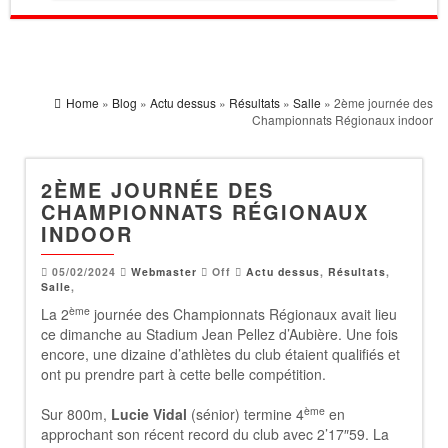
Home
»
Blog
»
Actu dessus
»
Résultats
»
Salle
» 2ème journée des
Championnats Régionaux indoor
2ÈME JOURNÉE DES
CHAMPIONNATS RÉGIONAUX
INDOOR
05/02/2024
Webmaster
Off
Actu dessus
,
Résultats
,
Salle
,
ème
La 2
journée des Championnats Régionaux avait lieu
ce dimanche au Stadium Jean Pellez d’Aubière. Une fois
encore, une dizaine d’athlètes du club étaient qualifiés et
ont pu prendre part à cette belle compétition.
ème
Sur 800m,
Lucie Vidal
(sénior) termine 4
en
approchant son récent record du club avec 2’17″59. La