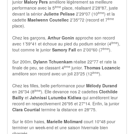
junior
Malory Pers
améliore légèrement sa meilleure
ème
performance avec la 5
place, réalisant 2’28″87, juste
ème
devant la sénior
Juliette Pelisse
2’29″07 (10
) et la
ème
cadette
Maelwenn Coutellec
2’35″72 (record et 7
place).
Chez les garçons,
Arthur Gonin
approche son record
ème
avec 1’59″41 et échoue au pied du podium sénior (4
),
ème
tout comme le junior
Samory Fall
en 2’00″60 (7
).
Sur 200m,
Dylann Tchuenkam
réalise 22″77 et rate la
ème
finale de peu, se classant 4
junior.
Thomas Lozancic
ème
améliore son record avec un joli 23″25 (12
).
Chez les filles, belle performance pour
Mélody Durand
ème
en 26″34 (8
). Elle devance nos 2 cadettes
Clothilde
Bailly
et
Jahnissi Lutumba Kidiwa
qui améliorent leur
record en respectivement 26″95 et 27″14. Enfin, la junior
Clara Courtial
termine la distance en 28″75.
Sur le 60m haies,
Marielle Molimard
court 10″48 pour
terminer un week-end et une saison hivernale bien
chargés.