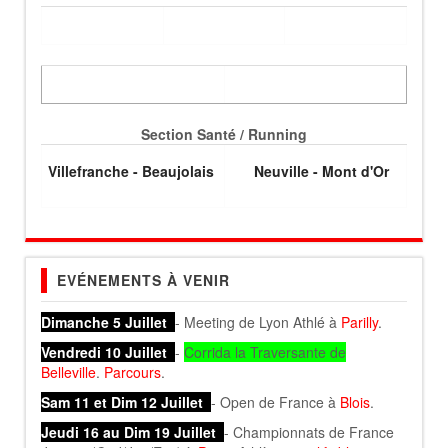
Section Santé / Running
Villefranche - Beaujolais
Neuville - Mont d'Or
EVÉNEMENTS À VENIR
Dimanche 5 Juillet
- Meeting de Lyon Athlé à
Parilly
.
Vendredi 10 Juillet
-
Corrida la Traversante de
Belleville
.
Parcours
.
Sam 11 et Dim 12 Juillet
- Open de France à
Blois
.
Jeudi 16 au Dim 19 Juillet
- Championnats de France