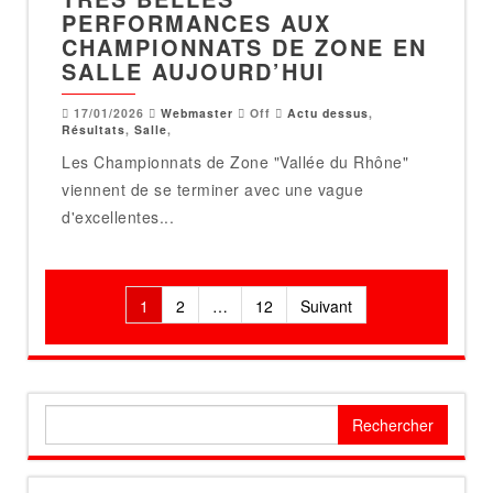
PERFORMANCES AUX
CHAMPIONNATS DE ZONE EN
SALLE AUJOURD’HUI
17/01/2026
Webmaster
Off
Actu dessus
,
Résultats
,
Salle
,
Les Championnats de Zone "Vallée du Rhône"
viennent de se terminer avec une vague
d'excellentes...
Pagination
1
2
…
12
Suivant
des
publications
Rechercher :