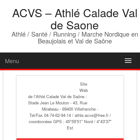
ACVS – Athlé Calade Val
de Saone
Athlé / Santé / Running / Marche Nordique en
Beaujolais et Val de Saône
Menu
Toggl
naviga
Site
Web
de l'Athlé Calade Val de Saône
-
Stade Jean Le Mouton - 43, Rue
Mirabeau - 69400 Villefranche -
Tel/Fax 04-74-62-94-14 / athle.acvs@free.fr /
coordonnées GPS : 45°59'51" Nord / 4°43'37"
Est