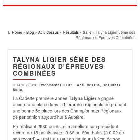
Home
»
Blog
»
Actu dessus
»
Résultats
»
Salle
» Talyna Ligier 5ème des
Régionaux d’Épreuves Combinées
TALYNA LIGIER 5ÈME DES
RÉGIONAUX D’ÉPREUVES
COMBINÉES
14/01/2023
Webmaster
Off
Actu dessus
,
Résultats
,
Salle
,
La Cadette première année
Talyna Ligier
a gagné
encore une place dans la hiérarchie régionale en prenant
une bonne 5e place lors des Championnats Régionaux
de pentathlon aujourd’hui à Aubière.
En réalisant 2930 points, elle améliore son précédent
record de 15 points avec : 9.66 au 60m haies (à 0.02 de
son record) – 1m41 au saut en hauteur (à 2cm de son