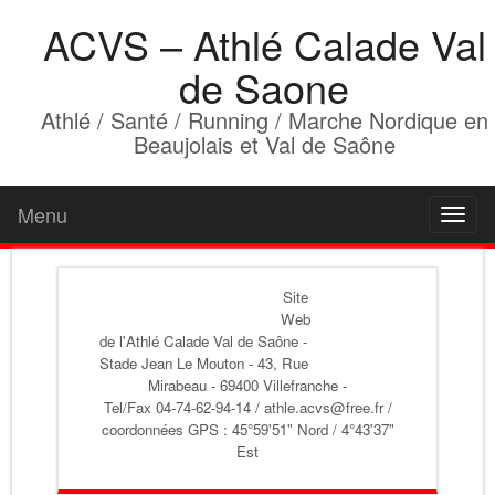
ACVS – Athlé Calade Val
de Saone
Athlé / Santé / Running / Marche Nordique en
Beaujolais et Val de Saône
Menu
Toggl
naviga
Site
Web
de l'Athlé Calade Val de Saône
-
Stade Jean Le Mouton - 43, Rue
Mirabeau - 69400 Villefranche -
Tel/Fax 04-74-62-94-14 / athle.acvs@free.fr /
coordonnées GPS : 45°59'51" Nord / 4°43'37"
Est