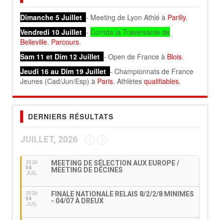
Dimanche 5 Juillet
- Meeting de Lyon Athlé à
Parilly
.
Vendredi 10 Juillet
-
Corrida la Traversante de
Belleville
.
Parcours
.
Sam 11 et Dim 12 Juillet
- Open de France à
Blois
.
Jeudi 16 au Dim 19 Juillet
- Championnats de France
Jeunes (Cad/Jun/Esp) à
Paris
. Athlètes
qualifiables
.
DERNIERS RÉSULTATS
JUILLET, 2026
MEETING DE SÉLECTION AUX EUROPE /
2026
04
MEETING DE DÉCINES
JUIL
FINALE NATIONALE RELAIS 8/2/2/8 MINIMES
2026
04
- 04/07 À DREUX
JUIL