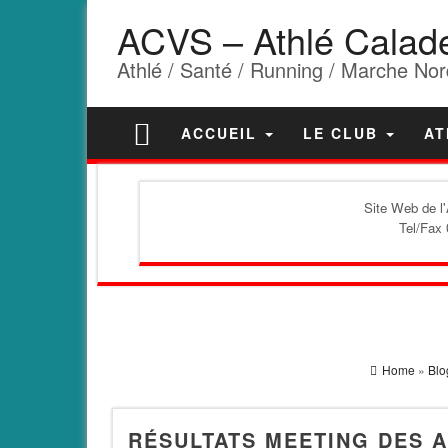
ACVS – Athlé Calad
Athlé / Santé / Running / Marche Nor
ACCUEIL
LE CLUB
AT
Site Web de l
Tel/Fax 
Home
»
Blo
RÉSULTATS MEETING DES A