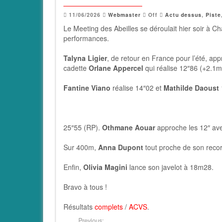
11/06/2026
Webmaster
Off
Actu dessus
,
Piste
Le Meeting des Abeilles se déroulait hier soir à Ch
performances.
Talyna Ligier
, de retour en France pour l’été, a
cadette
Orlane Appercel
qui réalise 12″86 (+2.1m
Fantine Viano
réalise 14″02 et
Mathilde Daoust
25″55 (RP).
Othmane Aouar
approche les 12″ av
Sur 400m,
Anna Dupont
tout proche de son reco
Enfin,
Olivia Magini
lance son javelot à 18m28.
Bravo à tous !
Résultats
complets
/
ACVS
.
Previous: