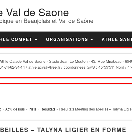
e Val de Saone
dique en Beaujolais et Val de Saône
HLÉ COMPET
ORGANISATIONS
ATHLÉ SAN
'Athlé Calade Val de Saône
- Stade Jean Le Mouton - 43, Rue Mirabeau - 6940
04-74-62-94-14 / athle.acvs@free.fr / coordonnées GPS : 45°59'51" Nord / 4°
g
»
Actu dessus
»
Piste
»
Résultats
» Résultats Meeting des abeilles – Talyna Ligie
BEILLES – TALYNA LIGIER EN FORME