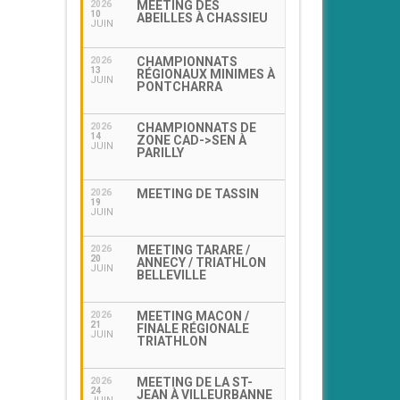
MEETING DES
2026
10
ABEILLES À CHASSIEU
JUIN
CHAMPIONNATS
2026
13
RÉGIONAUX MINIMES À
JUIN
PONTCHARRA
CHAMPIONNATS DE
2026
14
ZONE CAD->SEN À
JUIN
PARILLY
MEETING DE TASSIN
2026
19
JUIN
MEETING TARARE /
2026
20
ANNECY / TRIATHLON
JUIN
BELLEVILLE
MEETING MACON /
2026
21
FINALE RÉGIONALE
JUIN
TRIATHLON
MEETING DE LA ST-
2026
24
JEAN À VILLEURBANNE