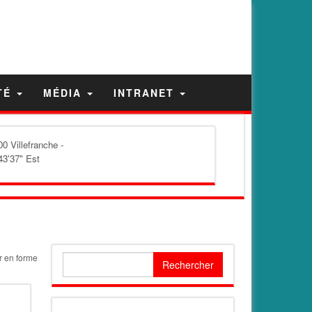
TÉ
MÉDIA
INTRANET
0 Villefranche -
43'37" Est
r en forme
Rechercher :