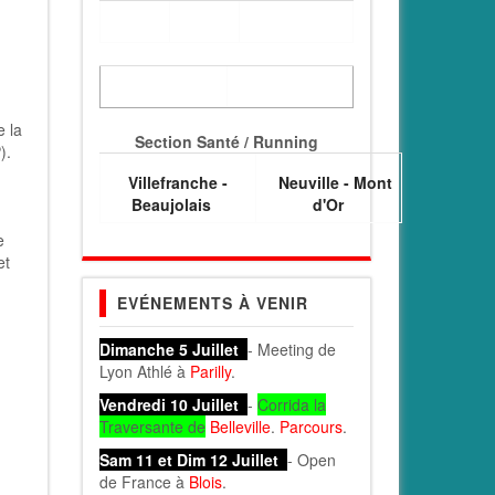
e la
Section Santé / Running
).
Villefranche -
Neuville - Mont
Beaujolais
d'Or
e
et
EVÉNEMENTS À VENIR
Dimanche 5 Juillet
- Meeting de
Lyon Athlé à
Parilly
.
Vendredi 10 Juillet
-
Corrida la
Traversante de
Belleville
.
Parcours
.
Sam 11 et Dim 12 Juillet
- Open
de France à
Blois
.