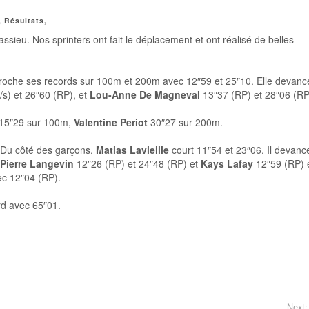
,
Résultats
,
assieu. Nos sprinters ont fait le déplacement et ont réalisé de belles
pproche ses records sur 100m et 200m avec 12″59 et 25″10. Elle devanc
/s) et 26″60 (RP), et
Lou-Anne De Magneval
13″37 (RP) et 28″06 (RP
15″29 sur 100m,
Valentine Periot
30″27 sur 200m.
Du côté des garçons,
Matias Lavieille
court 11″54 et 23″06. Il devanc
Pierre Langevin
12″26 (RP) et 24″48 (RP) et
Kays Lafay
12″59 (RP) 
ec 12″04 (RP).
rd avec 65″01.
Next: