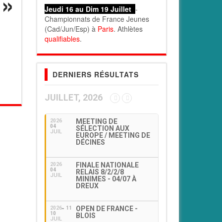
Jeudi 16 au Dim 19 Juillet
-
Championnats de France Jeunes
(Cad/Jun/Esp) à
Paris
. Athlètes
qualifiables
.
DERNIERS RÉSULTATS
JUILLET, 2026
MEETING DE
2026
04
SÉLECTION AUX
JUIL
EUROPE / MEETING DE
DÉCINES
FINALE NATIONALE
2026
04
RELAIS 8/2/2/8
JUIL
MINIMES - 04/07 À
DREUX
OPEN DE FRANCE -
2026
11
10
BLOIS
JUIL