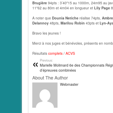
Brugière
94pts : 3’40″15 au 1000m, 24m95 au jav
11″62 au 80m et 4m04 en longueur et
Lily Page
8
A noter que
Dounia Netiche
réalise 74pts,
Ambre 
Delannoy
48pts,
Marilou Robin
43pts et
Lyn-Ay
Bravo les jeunes !
Merci à nos juges et bénévoles, présents en nombr
Résultats
complets
/
ACVS
Previous:
Marielle Molimard 6e des Championnats Rég
d’épreuves combinées
About The Author
Webmaster