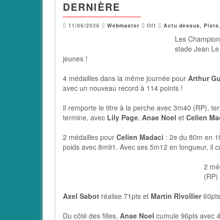
DERNIÈRE
11/06/2026
Webmaster
Off
Actu dessus
,
Piste
Les Championn
stade Jean Le 
jeunes !
4 médailles dans la même journée pour
Arthur Gu
avec un nouveau record à 114 points !
Il remporte le titre à la perche avec 3m40 (RP), t
termine, avec
Lily Page
,
Anae Noel
et
Celien Ma
2 médailles pour
Celien Madaci
: 2e du 80m en 10
poids avec 8m91. Avec ses 5m12 en longueur, il cu
2 mé
(RP) 
Axel Sabot
réalise 71pts et
Martin Rivollier
60pts
Du côté des filles,
Anae Noel
cumule 96pts avec 4