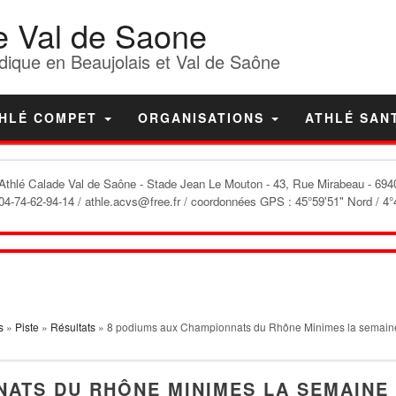
e Val de Saone
dique en Beaujolais et Val de Saône
HLÉ COMPET
ORGANISATIONS
ATHLÉ SAN
'Athlé Calade Val de Saône
- Stade Jean Le Mouton - 43, Rue Mirabeau - 6940
04-74-62-94-14 / athle.acvs@free.fr / coordonnées GPS : 45°59'51" Nord / 4°
s
»
Piste
»
Résultats
» 8 podiums aux Championnats du Rhône Minimes la semaine
NATS DU RHÔNE MINIMES LA SEMAINE