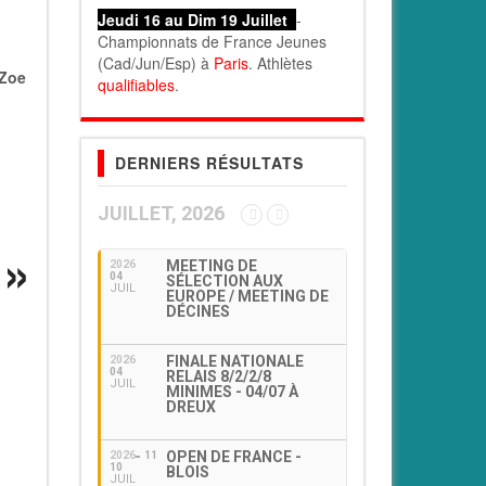
Jeudi 16 au Dim 19 Juillet
-
Championnats de France Jeunes
(Cad/Jun/Esp) à
Paris
. Athlètes
Zoe
qualifiables
.
DERNIERS RÉSULTATS
JUILLET, 2026
MEETING DE
2026
04
SÉLECTION AUX
JUIL
EUROPE / MEETING DE
DÉCINES
FINALE NATIONALE
2026
04
RELAIS 8/2/2/8
JUIL
MINIMES - 04/07 À
DREUX
OPEN DE FRANCE -
2026
11
10
BLOIS
JUIL