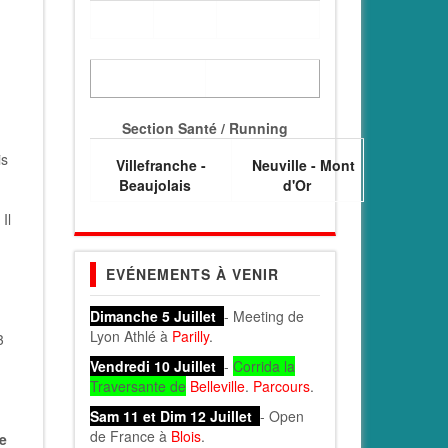
Section Santé / Running
is
Villefranche -
Neuville - Mont
Beaujolais
d'Or
Il
EVÉNEMENTS À VENIR
Dimanche 5 Juillet
- Meeting de
Lyon Athlé à
Parilly
.
3
Vendredi 10 Juillet
-
Corrida la
Traversante de
Belleville
.
Parcours
.
Sam 11 et Dim 12 Juillet
- Open
de France à
Blois
.
e