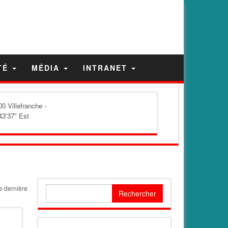
TÉ
MÉDIA
INTRANET
0 Villefranche -
43'37" Est
 dernière
Rechercher :