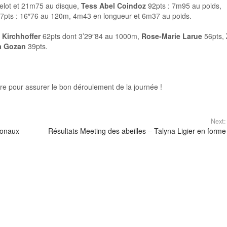
elot et 21m75 au disque,
Tess Abel Coindoz
92pts : 7m95 au poids,
7pts : 16″76 au 120m, 4m43 en longueur et 6m37 au poids.
Kirchhoffer
62pts dont 3’29″84 au 1000m,
Rose-Marie Larue
56pts,
a Gozan
39pts.
e pour assurer le bon déroulement de la journée !
Next:
ionaux
Résultats Meeting des abeilles – Talyna Ligier en forme