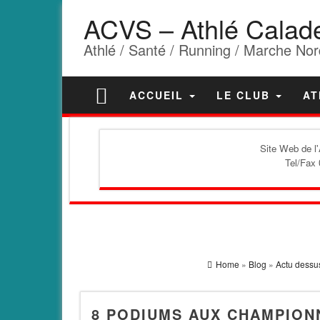
ACVS – Athlé Calad
Athlé / Santé / Running / Marche Nor
ACCUEIL
LE CLUB
AT
Site Web de l
Tel/Fax 
Home
»
Blog
»
Actu dessu
8 PODIUMS AUX CHAMPION