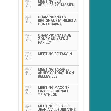
MEETING DES
2026
10
ABEILLES À CHASSIEU
JUIN
CHAMPIONNATS
2026
13
RÉGIONAUX MINIMES À
JUIN
PONTCHARRA
CHAMPIONNATS DE
2026
14
ZONE CAD->SEN À
JUIN
PARILLY
MEETING DE TASSIN
2026
19
JUIN
MEETING TARARE /
2026
20
ANNECY / TRIATHLON
JUIN
BELLEVILLE
MEETING MACON /
2026
21
FINALE RÉGIONALE
JUIN
TRIATHLON
MEETING DE LA ST-
2026
24
JEAN À VILLEURBANNE