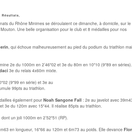
,
Résultats
,
ats du Rhône Minimes se déroulaient ce dimanche, à domicile, sur le
Mouton. Une belle organisation pour le club et 8 médailles pour nos
erin
, qui échoue malheureusement au pied du podium du triathlon ma
ermine 2e du 1000m en 2’46″02 et 3e du 80m en 10″10 (9″89 en séries). 
daci
3e du relais 4x60m mixte.
″02 (9″99 en série) et 3e au
mule 99pts au triathlon.
dailles également pour
Noah Sangone Fall
: 2e au javelot avec 39m4
et 3e du 120m avec 15″44. Il réalise 85pts au triathlon.
 dont un joli 1000m en 2’52″51 (RP).
m63 en longueur, 16″66 au 120m et 6m73 au poids. Elle devance
Flor