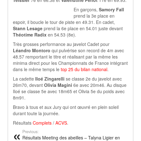
Teissier
7e en 66.38 et
Valendtine Periot
11e en 69.93.
En garçons,
Samory Fall
prend la 3e place en
espoir, il boucle le tour de piste en 49.31. En cadet,
Stann Lesage
prend la 6e place en 54.01 juste devant
Théotime Radix
en 54.53 (8e).
Très grosses performance au javelot Cadet pour
Léandro Montoro
qui pulvérise son record de 4m avec
48.57 remportant le titre et réalisant par la même les
minima direct pour les Championnats de France intégrant
dans le même temps le
top 25 du bilan national
.
La cadette
Iloé Zingarelli
se classe 2e du javelot avec
26m70, devant
Olivia Magini
6e avec 20m46. Au disque
Iloé se classe 5e avec 18m65 et Olivia 5e du poids avec
8m91.
Bravo à tous et aux Jury qui ont œuvré en plein soleil
durant toute la journée.
Résultats
Complets
/
ACVS
.
Previous:
Résultats Meeting des abeilles – Talyna Ligier en