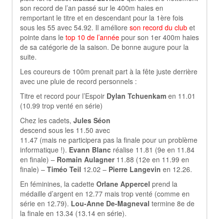
son record de l’an passé sur le 400m haies en
remportant le titre et en descendant pour la 1ère fois
sous les 55 avec 54.92. Il améliore
son record du club
et
pointe dans le
top 10 de l’année
pour son 1er 400m haies
de sa catégorie de la saison. De bonne augure pour la
suite.
Les coureurs de 100m prenait part à la fête juste derrière
avec une pluie de record personnels :
Titre et record pour l’Espoir
Dylan Tchuenkam
en 11.01
(10.99 trop venté en série)
Chez les cadets,
Jules Séon
descend sous les 11.50 avec
11.47 (mais ne participera pas la finale pour un problème
informatique !).
Evann Blanc
réalise 11.81 (9e en 11.84
en finale) –
Romain Aulagner
11.88 (12e en 11.99 en
finale) –
Timéo Teil
12.02 –
Pierre Langevin
en 12.26.
En féminines, la cadette
Orlane Appercel
prend la
médaille d’argent en 12.77 mais trop venté (comme en
série en 12.79).
Lou-Anne De-Magneval
termine 8e de
la finale en 13.34 (13.14 en série).