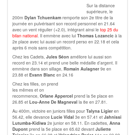
Sur la distance
supérieure, le
200m
Dylan Tchuenkam
remporte son 2e titre de la
journée en pulvérisant son record personnel en 21.64
avec un vent régulier (+2.0), intégrant ainsi le
top 25 du
bilan national
. Il emmène avec lui
Thomas Lozancic
à la
2e place avec lui aussi un record perso en 22.18 et cela
après 6 mois sans compétition.
Chez les Cadets,
Jules Séon
améliore lui aussi son
record en 23.14 et prend une belle médaille d’argent. Il
emmène dans son sillage,
Romain Aulagner
9e en
23.88 et
Evann Blanc
en 24.16
Chez les filles, on prend
les mêmes et on
recommence,
Orlane Appercel
prend la 5e place en
26.85 et
Lou-Anne De Magneval
la 8e en 27.81.
Au 400m, victoire en juniors filles pour
Talyna Ligier
en
56.42, elle devance
Lucie Vidal
3e en 57.41 et
Jahnissi
Lutumba-Kidiwa
2e junior en 58.11. En cadettes,
Anna
Dupont
prend la 5e place en 65.62 devant
Juliette