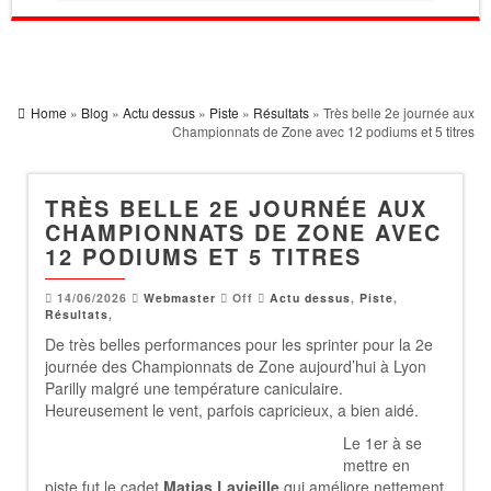
Home
»
Blog
»
Actu dessus
»
Piste
»
Résultats
» Très belle 2e journée aux
Championnats de Zone avec 12 podiums et 5 titres
TRÈS BELLE 2E JOURNÉE AUX
CHAMPIONNATS DE ZONE AVEC
12 PODIUMS ET 5 TITRES
14/06/2026
Webmaster
Off
Actu dessus
,
Piste
,
Résultats
,
De très belles performances pour les sprinter pour la 2e
journée des Championnats de Zone aujourd’hui à Lyon
Parilly malgré une température caniculaire.
Heureusement le vent, parfois capricieux, a bien aidé.
Le 1er à se
mettre en
piste fut le cadet
Matias Lavieille
qui améliore nettement