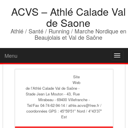
ACVS – Athlé Calade Val
de Saone
Athlé / Santé / Running / Marche Nordique en
Beaujolais et Val de Saône
Menu
Toggl
naviga
Site
Web
de l'Athlé Calade Val de Saône
-
Stade Jean Le Mouton - 43, Rue
Mirabeau - 69400 Villefranche -
Tel/Fax 04-74-62-94-14 / athle.acvs@free.fr /
coordonnées GPS : 45°59'51" Nord / 4°43'37"
Est