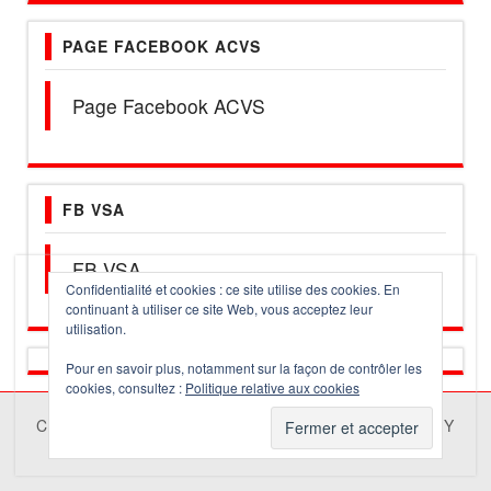
PAGE FACEBOOK ACVS
Page Facebook ACVS
FB VSA
FB VSA
Confidentialité et cookies : ce site utilise des cookies. En
continuant à utiliser ce site Web, vous acceptez leur
utilisation.
Pour en savoir plus, notamment sur la façon de contrôler les
cookies, consultez :
Politique relative aux cookies
COPYRIGHT © 2026 |
RED MAG
DESIGNED BY
THEMES4WP