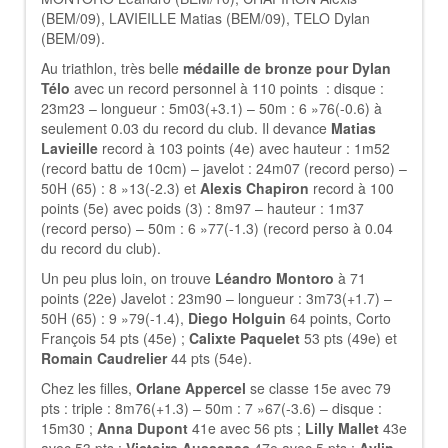
(BEM/09), LAVIEILLE Matias (BEM/09), TELO Dylan
(BEM/09).
Au triathlon, très belle
médaille de bronze pour Dylan
Télo
avec un record personnel à 110 points : disque :
23m23 – longueur : 5m03(+3.1) – 50m : 6 »76(-0.6) à
seulement 0.03 du record du club. Il devance
Matias
Lavieille
record à 103 points (4e) avec hauteur : 1m52
(record battu de 10cm) – javelot : 24m07 (record perso) –
50H (65) : 8 »13(-2.3) et
Alexis Chapiron
record à 100
points (5e) avec poids (3) : 8m97 – hauteur : 1m37
(record perso) – 50m : 6 »77(-1.3) (record perso à 0.04
du record du club).
Un peu plus loin, on trouve
Léandro Montoro
à 71
points (22e) Javelot : 23m90 – longueur : 3m73(+1.7) –
50H (65) : 9 »79(-1.4),
Diego Holguin
64 points, Corto
François 54 pts (45e) ;
Calixte Paquelet
53 pts (49e) et
Romain Caudrelier
44 pts (54e).
Chez les filles,
Orlane Appercel
se classe 15e avec 79
pts : triple : 8m76(+1.3) – 50m : 7 »67(-3.6) – disque :
15m30 ;
Anna Dupont
41e avec 56 pts ;
Lilly Mallet
43e