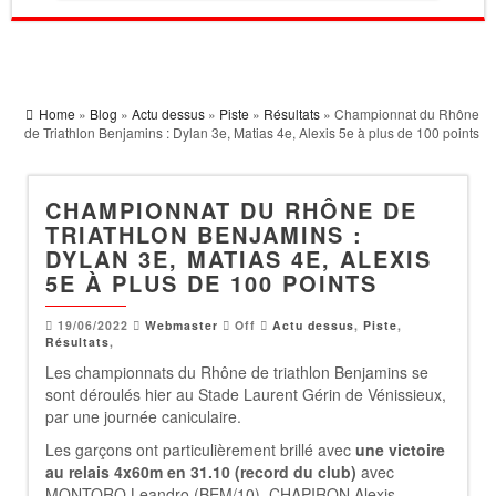
Home
»
Blog
»
Actu dessus
»
Piste
»
Résultats
» Championnat du Rhône
de Triathlon Benjamins : Dylan 3e, Matias 4e, Alexis 5e à plus de 100 points
CHAMPIONNAT DU RHÔNE DE
TRIATHLON BENJAMINS :
DYLAN 3E, MATIAS 4E, ALEXIS
5E À PLUS DE 100 POINTS
19/06/2022
Webmaster
Off
Actu dessus
,
Piste
,
Résultats
,
Les championnats du Rhône de triathlon Benjamins se
sont déroulés hier au Stade Laurent Gérin de Vénissieux,
par une journée caniculaire.
Les garçons ont particulièrement brillé avec
une victoire
au relais 4x60m en 31.10 (record du club)
avec
MONTORO Leandro (BEM/10), CHAPIRON Alexis