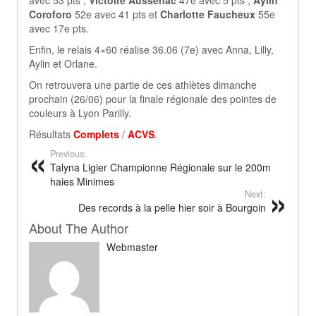
avec 53 pts ;
Victoire Aussenac
47e avec 5 pts ;
Aylin
Coroforo
52e avec 41 pts et
Charlotte Faucheux
55e
avec 17e pts.
Enfin, le relais 4×60 réalise 36.06 (7e) avec Anna, Lilly,
Aylin et Orlane.
On retrouvera une partie de ces athlètes dimanche
prochain (26/06) pour la finale régionale des pointes de
couleurs à Lyon Parilly.
Résultats
Complets
/
ACVS
.
Previous:
Talyna Ligier Championne Régionale sur le 200m
haies Minimes
Next:
Des records à la pelle hier soir à Bourgoin
About The Author
Webmaster