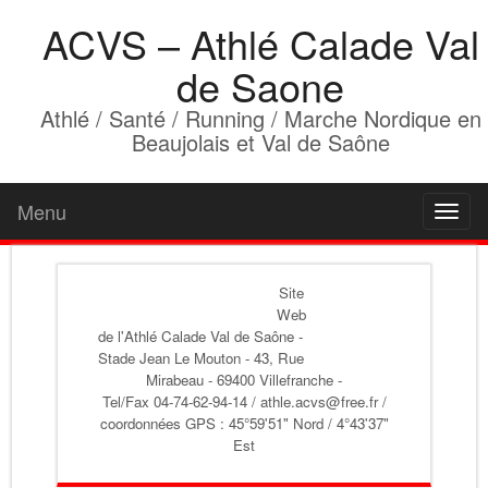
ACVS – Athlé Calade Val
de Saone
Athlé / Santé / Running / Marche Nordique en
Beaujolais et Val de Saône
Menu
Toggl
naviga
Site
Web
de l'Athlé Calade Val de Saône
-
Stade Jean Le Mouton - 43, Rue
Mirabeau - 69400 Villefranche -
Tel/Fax 04-74-62-94-14 / athle.acvs@free.fr /
coordonnées GPS : 45°59'51" Nord / 4°43'37"
Est