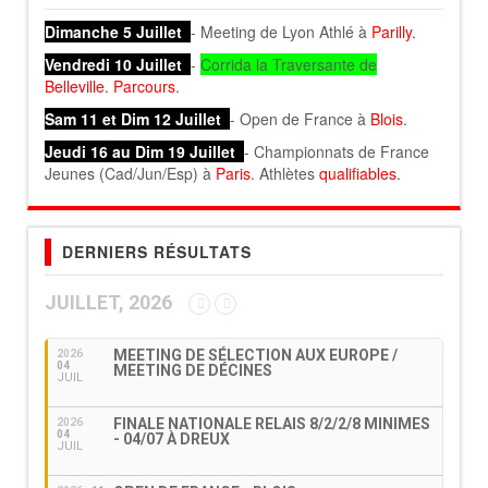
Dimanche 5 Juillet
- Meeting de Lyon Athlé à
Parilly
.
Vendredi 10 Juillet
-
Corrida la Traversante de
Belleville
.
Parcours
.
Sam 11 et Dim 12 Juillet
- Open de France à
Blois
.
Jeudi 16 au Dim 19 Juillet
- Championnats de France
Jeunes (Cad/Jun/Esp) à
Paris
. Athlètes
qualifiables
.
DERNIERS RÉSULTATS
JUILLET, 2026
MEETING DE SÉLECTION AUX EUROPE /
2026
04
MEETING DE DÉCINES
JUIL
FINALE NATIONALE RELAIS 8/2/2/8 MINIMES
2026
04
- 04/07 À DREUX
JUIL