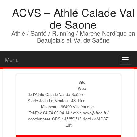
ACVS – Athlé Calade Val
de Saone
Athlé / Santé / Running / Marche Nordique en
Beaujolais et Val de Saône
Menu
Toggl
naviga
Site
Web
de l'Athlé Calade Val de Saône
-
Stade Jean Le Mouton - 43, Rue
Mirabeau - 69400 Villefranche -
Tel/Fax 04-74-62-94-14 / athle.acvs@free.fr /
coordonnées GPS : 45°59'51" Nord / 4°43'37"
Est