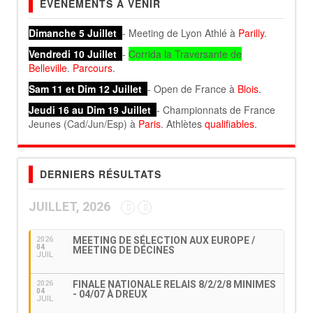
EVÉNEMENTS À VENIR
Dimanche 5 Juillet
- Meeting de Lyon Athlé à
Parilly
.
Vendredi 10 Juillet
-
Corrida la Traversante de
Belleville
.
Parcours
.
Sam 11 et Dim 12 Juillet
- Open de France à
Blois
.
Jeudi 16 au Dim 19 Juillet
- Championnats de France
Jeunes (Cad/Jun/Esp) à
Paris
. Athlètes
qualifiables
.
DERNIERS RÉSULTATS
JUILLET, 2026
MEETING DE SÉLECTION AUX EUROPE /
2026
04
MEETING DE DÉCINES
JUIL
FINALE NATIONALE RELAIS 8/2/2/8 MINIMES
2026
04
- 04/07 À DREUX
JUIL