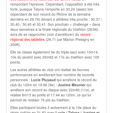
remportant l’épreuve. Cependant, l’opposition a été très
forte, puisque Talyna l’emporte en 30.24 (assez loin
cependant de son record du Rhône de la semaine
dernière en 29.79) devant 4 athlètes très proche : 30.37 /
30.40 / 30.40 et 30.41. Son prochain « challenge » dans
deux semaines à la finale régionale du triathlon (26/06)
sera de se rapprocher (voir d’améliorer) du
record
régional des tablettes
(29.71 par Marion Presigny en
2008).
Elle se classe également 9e du triple-saut avec 10m14,
10e du javelot avec 25m82 et 17e au triathlon avec 105
points.
Les autres athlètes du club ont réalisé de bonnes
performances en améliorant bon nombre de records
personnels :
Lucie Pluyaud
qui améliore le record du
club du 120m en 19.96 (9e) ;
Justine Meunier
qui
améliore son record au disque avec 22m90 (11e), et
réalise 8m13 au poids et 17.44 au 120m, ce qui lui
permet de réaliser 76 pts au triathlon.
Elles participent toutes 3 activement à la 10e place du
relais 4x60m en 31.82 avec
Lucie / Talyna / Justine et