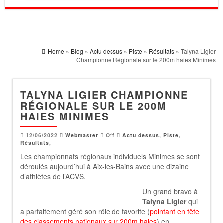
Home
»
Blog
»
Actu dessus
»
Piste
»
Résultats
» Talyna Ligier
Championne Régionale sur le 200m haies Minimes
TALYNA LIGIER CHAMPIONNE
RÉGIONALE SUR LE 200M
HAIES MINIMES
12/06/2022
Webmaster
Off
Actu dessus
,
Piste
,
Résultats
,
Les championnats régionaux individuels Minimes se sont
déroulés aujourd’hui à Aix-les-Bains avec une dizaine
d’athlètes de l’ACVS.
Un grand bravo à
Talyna Ligier
qui
a parfaitement géré son rôle de favorite (
pointant en tête
des classements nationaux sur 200m haies
) en