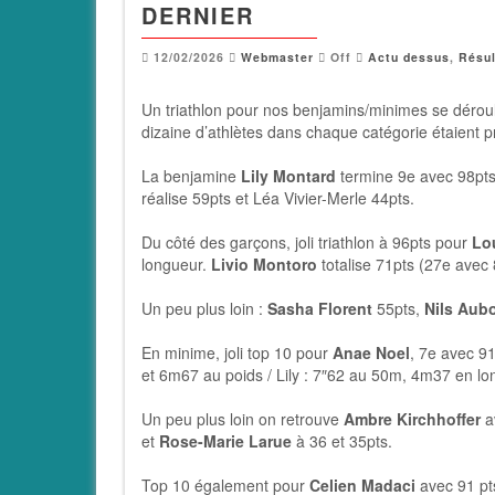
DERNIER
12/02/2026
Webmaster
Off
Actu dessus
,
Résul
Un triathlon pour nos benjamins/minimes se déroul
dizaine d’athlètes dans chaque catégorie étaient 
La benjamine
Lily Montard
termine 9e avec 98pts
réalise 59pts et Léa Vivier-Merle 44pts.
Du côté des garçons, joli triathlon à 96pts pour
Lo
longueur.
Livio Montoro
totalise 71pts (27e avec
Un peu plus loin :
Sasha Florent
55pts,
Nils Aub
En minime, joli top 10 pour
Anae Noel
, 7e avec 91
et 6m67 au poids / Lily : 7″62 au 50m, 4m37 en l
Un peu plus loin on retrouve
Ambre Kirchhoffer
a
et
Rose-Marie Larue
à 36 et 35pts.
Top 10 également pour
Celien Madaci
avec 91 pt