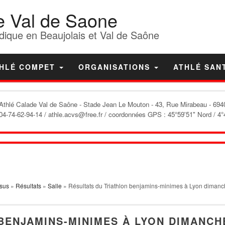
e Val de Saone
dique en Beaujolais et Val de Saône
HLÉ COMPET
ORGANISATIONS
ATHLÉ SAN
'Athlé Calade Val de Saône
- Stade Jean Le Mouton - 43, Rue Mirabeau - 6940
04-74-62-94-14 / athle.acvs@free.fr / coordonnées GPS : 45°59'51" Nord / 4°
sus
»
Résultats
»
Salle
» Résultats du Triathlon benjamins-minimes à Lyon dimanc
BENJAMINS-MINIMES À LYON DIMANCH