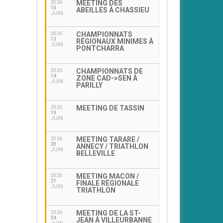
MEETING DES
2026
10
ABEILLES À CHASSIEU
JUIN
CHAMPIONNATS
2026
13
RÉGIONAUX MINIMES À
JUIN
PONTCHARRA
CHAMPIONNATS DE
2026
14
ZONE CAD->SEN À
JUIN
PARILLY
MEETING DE TASSIN
2026
19
JUIN
MEETING TARARE /
2026
20
ANNECY / TRIATHLON
JUIN
BELLEVILLE
MEETING MACON /
2026
21
FINALE RÉGIONALE
JUIN
TRIATHLON
MEETING DE LA ST-
2026
24
JEAN À VILLEURBANNE