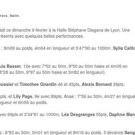
tats
,
Salle
,
ait ce dimanche 9 février à la Halle Stéphane Diagana de Lyon. Une
présents avec quelques belles performances.
 : 8m09 au poids, 4m04 en longueur et 3’47″90 au 1000m.
Sylia Caill
uis Basset
, 12e avec 7″52 au 50m, 9″50 au 50m haies et 4m05 en
 8″28 au 50m, 9″97 au 50m haies et 3m82 en longueur).
oussier
et
Timothee Girardin
46 et 45pts,
Alexis Bernard
39pts.
pts, et
Lily Page
, 9e avec 89pts. Anae : 7″56 au 50m, 4m27 en longu
ongueur et 6m56 au poids.
vec 69pts et 3’34″81 au 1000m,
Léa Desgranges
55pts,
Daphne Man
s : 6″83 au 50m, 5m01 en longueur et 8m16 au poids. Il devance
Sang