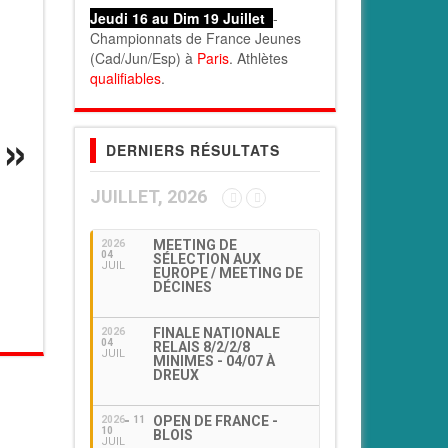
Jeudi 16 au Dim 19 Juillet
-
Championnats de France Jeunes
(Cad/Jun/Esp) à
Paris
. Athlètes
qualifiables
.
DERNIERS RÉSULTATS
JUILLET, 2026
MEETING DE
2026
04
SÉLECTION AUX
JUIL
EUROPE / MEETING DE
DÉCINES
FINALE NATIONALE
2026
04
RELAIS 8/2/2/8
JUIL
MINIMES - 04/07 À
DREUX
OPEN DE FRANCE -
2026
11
10
BLOIS
JUIL