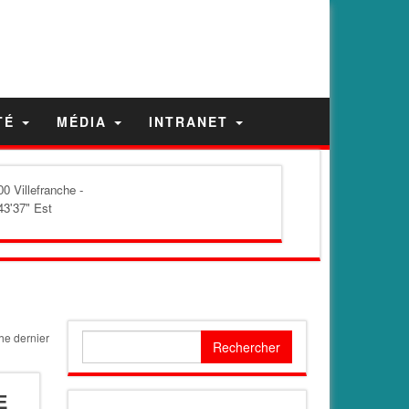
TÉ
MÉDIA
INTRANET
0 Villefranche -
43'37" Est
he dernier
Rechercher :
E