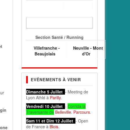
Section Santé / Running
ot
Villefranche -
Neuville - Mont
Beaujolais
d'Or
EVÉNEMENTS À VENIR
Dimanche 5 Juillet
- Meeting de
eur
Lyon Athlé à
Parilly
.
Vendredi 10 Juillet
-
Corrida la
gin
Traversante de
Belleville
.
Parcours
.
Sam 11 et Dim 12 Juillet
- Open
de France à
Blois
.
one