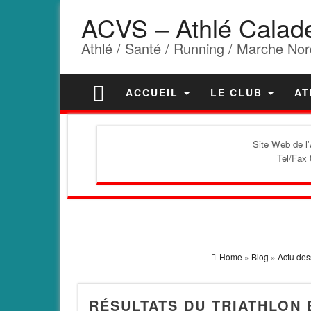
ACVS – Athlé Calad
Athlé / Santé / Running / Marche Nor
ACCUEIL
LE CLUB
AT
Site Web de l
Tel/Fax 
Home
»
Blog
»
Actu des
RÉSULTATS DU TRIATHLON 