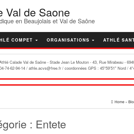
e Val de Saone
dique en Beaujolais et Val de Saône
HLÉ COMPET
ORGANISATIONS
ATHLÉ SAN
'Athlé Calade Val de Saône
- Stade Jean Le Mouton - 43, Rue Mirabeau - 6940
04-74-62-94-14 / athle.acvs@free.fr / coordonnées GPS : 45°59'51" Nord / 4°
Home
»
Blo
égorie :
Entete