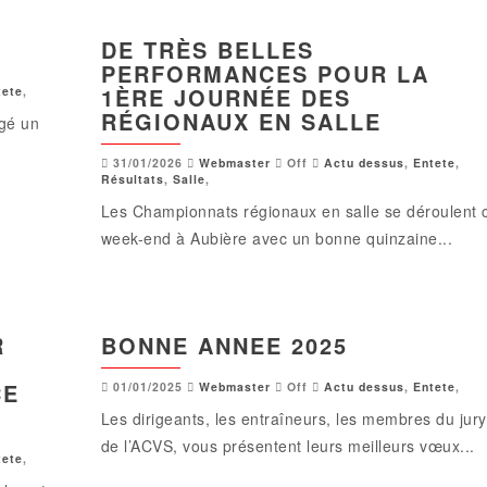
DE TRÈS BELLES
PERFORMANCES POUR LA
1ÈRE JOURNÉE DES
tete
,
RÉGIONAUX EN SALLE
agé un
31/01/2026
Webmaster
Off
Actu dessus
,
Entete
,
Résultats
,
Salle
,
Les Championnats régionaux en salle se déroulent 
week-end à Aubière avec un bonne quinzaine...
R
BONNE ANNEE 2025
CE
01/01/2025
Webmaster
Off
Actu dessus
,
Entete
,
Les dirigeants, les entraîneurs, les membres du jury
de l’ACVS, vous présentent leurs meilleurs vœux...
tete
,