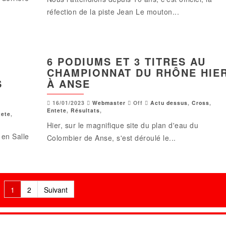
réfection de la piste Jean Le mouton...
6 PODIUMS ET 3 TITRES AU
CHAMPIONNAT DU RHÔNE HIE
S
À ANSE
16/01/2023
Webmaster
Off
Actu dessus
,
Cross
,
Entete
,
Résultats
,
tete
,
Hier, sur le magnifique site du plan d'eau du
en Salle
Colombier de Anse, s'est déroulé le...
1
2
Suivant