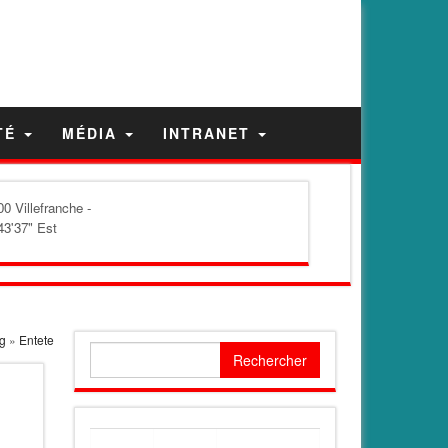
TÉ
MÉDIA
INTRANET
0 Villefranche -
43'37" Est
g
»
Entete
Rechercher :