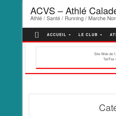
ACVS – Athlé Calad
Athlé / Santé / Running / Marche Nor
ACCUEIL
LE CLUB
AT
Site Web de l
Tel/Fax 
Cat