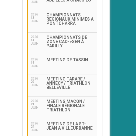
ABEILLES À CHASSIEU
JUIN
CHAMPIONNATS
2026
13
RÉGIONAUX MINIMES À
JUIN
PONTCHARRA
CHAMPIONNATS DE
2026
14
ZONE CAD->SEN À
JUIN
PARILLY
MEETING DE TASSIN
2026
19
JUIN
MEETING TARARE /
2026
20
ANNECY / TRIATHLON
JUIN
BELLEVILLE
MEETING MACON /
2026
21
FINALE RÉGIONALE
JUIN
TRIATHLON
MEETING DE LA ST-
2026
24
JEAN À VILLEURBANNE
JUIN