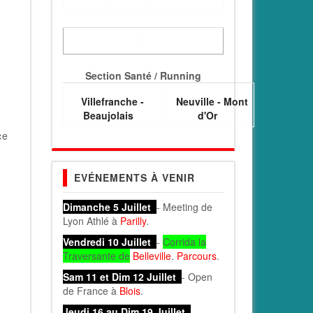
Section Santé / Running
Villefranche -
Neuville - Mont
Beaujolais
d'Or
ce
EVÉNEMENTS À VENIR
Dimanche 5 Juillet
- Meeting de
Lyon Athlé à
Parilly
.
Vendredi 10 Juillet
-
Corrida la
Traversante de
Belleville
.
Parcours
.
Sam 11 et Dim 12 Juillet
- Open
de France à
Blois
.
Jeudi 16 au Dim 19 Juillet
-