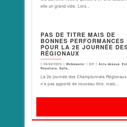
elle un grand vide. Lors...
PAS DE TITRE MAIS DE
BONNES PERFORMANCES
POUR LA 2E JOURNÉE DE
RÉGIONAUX
05/02/2023
Webmaster
Off
Actu dessus
,
En
Résultats
,
Salle
,
La 2e journée des Championnats Régionaux 
n'a pas apporté de nouveau titre, mais...
Pagination
des
publications