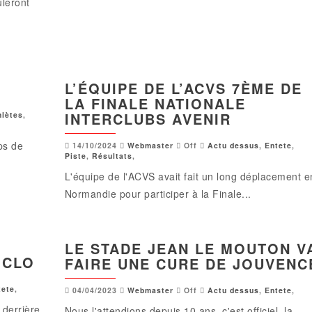
leront
L’ÉQUIPE DE L’ACVS 7ÈME DE
LA FINALE NATIONALE
INTERCLUBS AVENIR
hlètes
,
ps de
14/10/2024
Webmaster
Off
Actu dessus
,
Entete
,
Piste
,
Résultats
,
L'équipe de l'ACVS avait fait un long déplacement e
Normandie pour participer à la Finale...
LE STADE JEAN LE MOUTON V
 CLO
FAIRE UNE CURE DE JOUVENC
tete
,
04/04/2023
Webmaster
Off
Actu dessus
,
Entete
,
 derrière
Nous l'attendions depuis 10 ans, c'est officiel, la