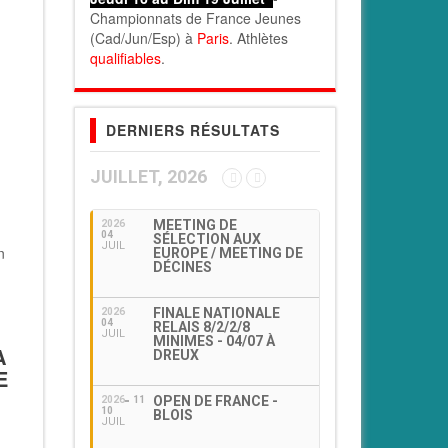
Championnats de France Jeunes
(Cad/Jun/Esp) à
Paris
. Athlètes
qualifiables
.
DERNIERS RÉSULTATS
JUILLET, 2026
MEETING DE
2026
04
SÉLECTION AUX
JUIL
n
EUROPE / MEETING DE
DÉCINES
FINALE NATIONALE
2026
04
RELAIS 8/2/2/8
JUIL
MINIMES - 04/07 À
A
DREUX
E
OPEN DE FRANCE -
2026
11
10
BLOIS
JUIL