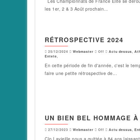
Les Championnats de France Elite se dérou
les 1er, 2 & 3 Août prochain...
RÉTROSPECTIVE 2024
25/12/2024
Webmaster
Off
Actu dessus
,
At
Entete
,
En cette période de fin d'année, c'est le tem
faire une petite rétrospective de...
UN BIEN BEL HOMMAGE À
27/12/2023
Webmaster
Off
Actu dessus
,
En
Clo Lavieille nous a quittée à 84 ans laissant