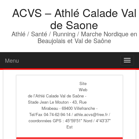
ACVS – Athlé Calade Val
de Saone
Athlé / Santé / Running / Marche Nordique en
Beaujolais et Val de Saône
Menu
Toggl
naviga
Site
Web
de l'Athlé Calade Val de Saône
-
Stade Jean Le Mouton - 43, Rue
Mirabeau - 69400 Villefranche -
Tel/Fax 04-74-62-94-14 / athle.acvs@free.fr /
coordonnées GPS : 45°59'51" Nord / 4°43'37"
Est