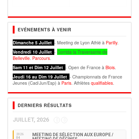
EVÉNEMENTS À VENIR
Dimanche 5 Juillet
- Meeting de Lyon Athlé à
Parilly
.
Vendredi 10 Juillet
-
Corrida la Traversante de
Belleville
.
Parcours
.
Sam 11 et Dim 12 Juillet
- Open de France à
Blois
.
Jeudi 16 au Dim 19 Juillet
- Championnats de France
Jeunes (Cad/Jun/Esp) à
Paris
. Athlètes
qualifiables
.
DERNIERS RÉSULTATS
JUILLET, 2026
MEETING DE SÉLECTION AUX EUROPE /
2026
04