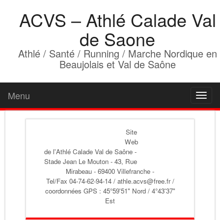
ACVS – Athlé Calade Val
de Saone
Athlé / Santé / Running / Marche Nordique en
Beaujolais et Val de Saône
Menu
Toggl
naviga
Site
Web
de l'Athlé Calade Val de Saône
-
Stade Jean Le Mouton - 43, Rue
Mirabeau - 69400 Villefranche -
Tel/Fax 04-74-62-94-14 / athle.acvs@free.fr /
coordonnées GPS : 45°59'51" Nord / 4°43'37"
Est