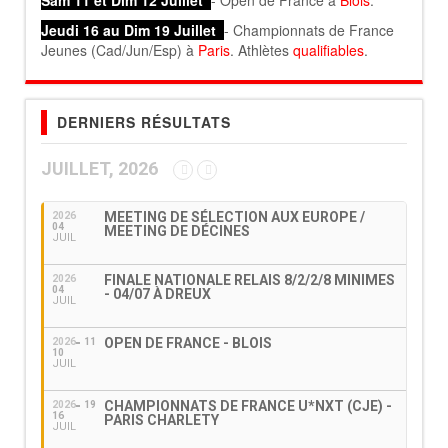
Sam 11 et Dim 12 Juillet
- Open de France à
Blois
.
Jeudi 16 au Dim 19 Juillet
- Championnats de France
Jeunes (Cad/Jun/Esp) à
Paris
. Athlètes
qualifiables
.
DERNIERS RÉSULTATS
JUILLET, 2026
MEETING DE SÉLECTION AUX EUROPE /
2026
04
MEETING DE DÉCINES
JUIL
FINALE NATIONALE RELAIS 8/2/2/8 MINIMES
2026
04
- 04/07 À DREUX
JUIL
OPEN DE FRANCE - BLOIS
2026
11
10
JUIL
CHAMPIONNATS DE FRANCE U*NXT (CJE) -
2026
19
16
PARIS CHARLETY
JUIL