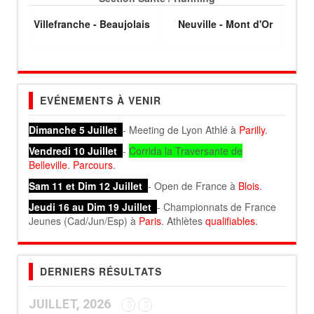
Villefranche - Beaujolais
Neuville - Mont d'Or
EVÉNEMENTS À VENIR
Dimanche 5 Juillet
- Meeting de Lyon Athlé à
Parilly
.
Vendredi 10 Juillet
-
Corrida la Traversante de
Belleville
.
Parcours
.
Sam 11 et Dim 12 Juillet
- Open de France à
Blois
.
Jeudi 16 au Dim 19 Juillet
- Championnats de France
Jeunes (Cad/Jun/Esp) à
Paris
. Athlètes
qualifiables
.
DERNIERS RÉSULTATS
JUILLET, 2026