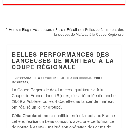
Home
»
Blog
»
Actu dessus
»
Piste
»
Résultats
» Belles performances des
lanceuses de Marteau à la Coupe Régionale
BELLES PERFORMANCES DES
LANCEUSES DE MARTEAU À LA
COUPE RÉGIONALE
29/09/2021
Webmaster
Off
Actu dessus
,
Piste
,
Résultats
,
La Coupe Régionale des Lancers, qualificative à la
Coupe de France dans 15 jours, s’est déroulée dimanche
26/09 à Aubière, où les 4 Cadettes au lancer de marteau
ont réalisé un joli tir groupé.
Célia Chauland
, notre qualifiée en individuel aux France
cet été, réalise un beau concours avec une performance
de pointe à 41m28, malgré son opération des dents de