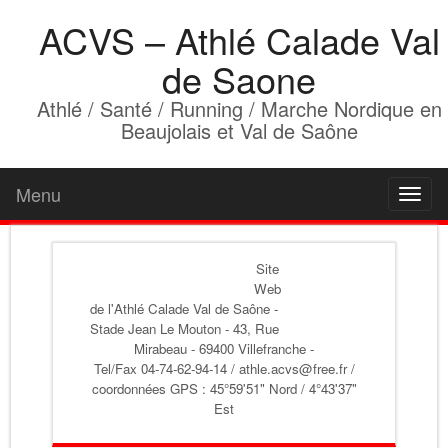
ACVS – Athlé Calade Val
de Saone
Athlé / Santé / Running / Marche Nordique en
Beaujolais et Val de Saône
Menu
Toggl
naviga
Site
Web
de l'Athlé Calade Val de Saône
-
Stade Jean Le Mouton - 43, Rue
Mirabeau - 69400 Villefranche -
Tel/Fax 04-74-62-94-14 / athle.acvs@free.fr /
coordonnées GPS : 45°59'51" Nord / 4°43'37"
Est