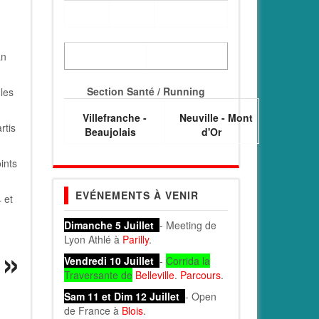
an
Section Santé / Running
 les
Villefranche -
Neuville - Mont
rtis
Beaujolais
d'Or
ints
EVÉNEMENTS À VENIR
 et
Dimanche 5 Juillet
- Meeting de
Lyon Athlé à
Parilly
.
Vendredi 10 Juillet
-
Corrida la
Traversante de
Belleville
.
Parcours
.
Sam 11 et Dim 12 Juillet
- Open
de France à
Blois
.