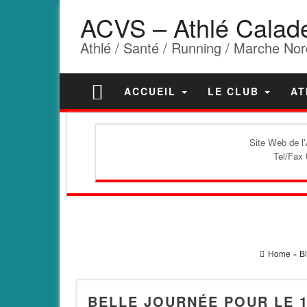
ACVS – Athlé Calad
Athlé / Santé / Running / Marche Nor
ACCUEIL
LE CLUB
AT
Site Web de l
Tel/Fax 
Home
»
B
BELLE JOURNÉE POUR LE 1