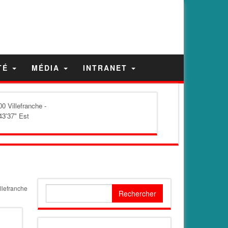
TÉ
MÉDIA
INTRANET
0 Villefranche -
43'37" Est
llefranche
Rechercher :