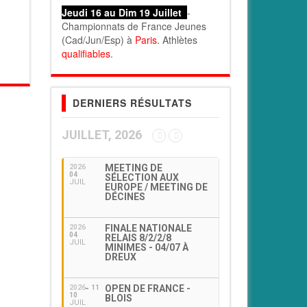
Jeudi 16 au Dim 19 Juillet
-
Championnats de France Jeunes
(Cad/Jun/Esp) à
Paris
. Athlètes
qualifiables
.
DERNIERS RÉSULTATS
JUILLET, 2026
MEETING DE
2026
04
SÉLECTION AUX
JUIL
EUROPE / MEETING DE
DÉCINES
FINALE NATIONALE
2026
04
RELAIS 8/2/2/8
JUIL
MINIMES - 04/07 À
DREUX
OPEN DE FRANCE -
2026
11
10
BLOIS
JUIL