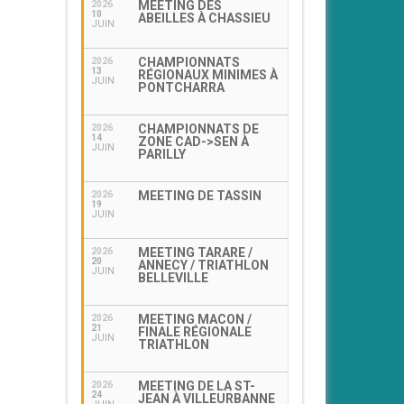
MEETING DES
2026
10
ABEILLES À CHASSIEU
JUIN
CHAMPIONNATS
2026
13
RÉGIONAUX MINIMES À
JUIN
PONTCHARRA
CHAMPIONNATS DE
2026
14
ZONE CAD->SEN À
JUIN
PARILLY
MEETING DE TASSIN
2026
19
JUIN
MEETING TARARE /
2026
20
ANNECY / TRIATHLON
JUIN
BELLEVILLE
MEETING MACON /
2026
21
FINALE RÉGIONALE
JUIN
TRIATHLON
MEETING DE LA ST-
2026
24
JEAN À VILLEURBANNE