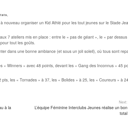
tats
,
s à nouveau organiser un Kid Athlé pour les tout jeunes sur le Stade Je
ux 7 ateliers mis en place : entre le « pas de géant », le « par dessus
 pour tout les goûts.
ter dans une bonne ambiance (et sous un joli soleil), où tous sont repa
s « Winners » avec 48 points, devant les « Gang des Inconnus » 45 po
 pts, les « Tornades » à 37, les « Bolides » à 25, les « Coureurs » à 24
Next:
u à la
L’équipe Féminine Interclubs Jeunes réalise un bon
total