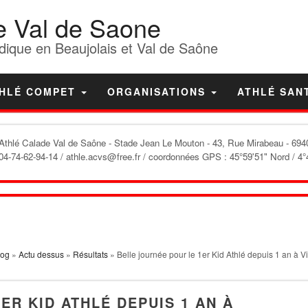
e Val de Saone
dique en Beaujolais et Val de Saône
HLÉ COMPET
ORGANISATIONS
ATHLÉ SAN
'Athlé Calade Val de Saône
- Stade Jean Le Mouton - 43, Rue Mirabeau - 6940
04-74-62-94-14 / athle.acvs@free.fr / coordonnées GPS : 45°59'51" Nord / 4°
log
»
Actu dessus
»
Résultats
» Belle journée pour le 1er Kid Athlé depuis 1 an à Vi
ER KID ATHLÉ DEPUIS 1 AN À