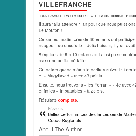
VILLEFRANCHE
02/10/2021
Webmaster
Off
Actu dessus
,
Résul
Il aura fallu attendre 1 an pour que nous puission
Le Mouton !
Ce samedi matin, près de 80 enfants ont participé a
nuages » ou encore le « défis haies », il y en avait
8 équipes de 9 à 10 enfants ont ainsi pu se confron
avec une petite médaille.
On notera quand même le podium suivant : 1ers le
et « Magyllaved » avec 43 points.
Ensuite, nous trouvons « les Ferrari » » 4e avec 42
enfin les « Imbattables » à 23 pts.
Résultats
complets
.
Previous:
Belles performances des lanceuses de Martea
Coupe Régionale
About The Author