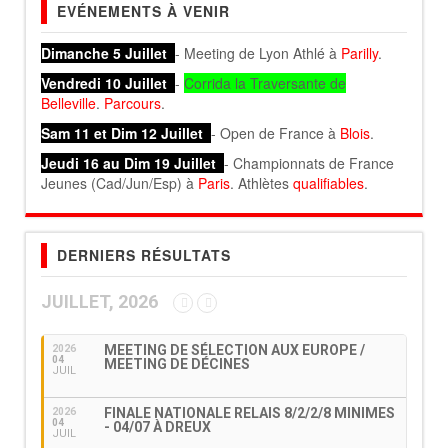
EVÉNEMENTS À VENIR
Dimanche 5 Juillet
- Meeting de Lyon Athlé à
Parilly
.
Vendredi 10 Juillet
-
Corrida la Traversante de
Belleville
.
Parcours
.
Sam 11 et Dim 12 Juillet
- Open de France à
Blois
.
Jeudi 16 au Dim 19 Juillet
- Championnats de France
Jeunes (Cad/Jun/Esp) à
Paris
. Athlètes
qualifiables
.
DERNIERS RÉSULTATS
JUILLET, 2026
MEETING DE SÉLECTION AUX EUROPE /
2026
04
MEETING DE DÉCINES
JUIL
FINALE NATIONALE RELAIS 8/2/2/8 MINIMES
2026
04
- 04/07 À DREUX
JUIL