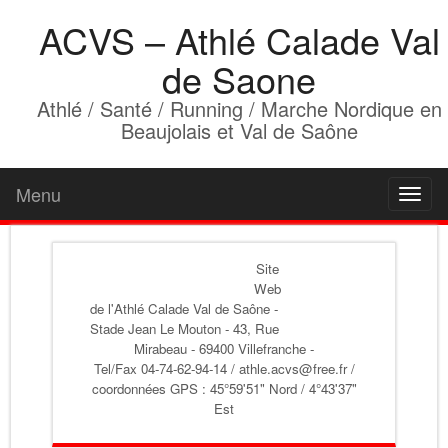
ACVS – Athlé Calade Val
de Saone
Athlé / Santé / Running / Marche Nordique en
Beaujolais et Val de Saône
Menu
Toggl
naviga
Site
Web
de l'Athlé Calade Val de Saône
-
Stade Jean Le Mouton - 43, Rue
Mirabeau - 69400 Villefranche -
Tel/Fax 04-74-62-94-14 / athle.acvs@free.fr /
coordonnées GPS : 45°59'51" Nord / 4°43'37"
Est