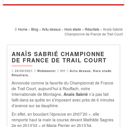
Home
»
Blog
»
Actu dessus
»
Hors stade
»
Résultats
» Anaïs Sabrié
Championne de France de Trail Court
ANAÏS SABRIÉ CHAMPIONNE
DE FRANCE DE TRAIL COURT
26/09/2021
Webmaster
Off
Actu dessus
,
Hors stade
,
Résultats
,
Annoncée comme la favorite du Championnat de France
de Trail Court, aujourd’hui à Rouffach, notre
Internationale de Montagne,
Anaïs Sabrié
n’a pas fait
failli dans sa quête en s’imposant avec près de 6 minutes
d’avance sur sa dauphine.
En effet, en bouclant l’épreuve en 2h07’20 », elle
remporte haut la main la course devant Mathilde Sagnès
2e en 2h13’03 » et Marie Perrier en 2h13’54.