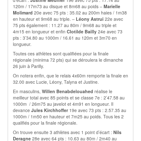
d’écart :
Justine Meunier
19e avec 75 pts : 17.14 au
120m / 17m73 au disque et 8m68 au poids –
Marielle
Molimard
20e avec 75 pts : 35.02 au 200m haies / 1m38
en hauteur et 9m68 au triple. –
Léony Astrui
22e avec
75 pts également : 11.27 au 80m / 9m68 au triple et
4m15 en longueur et enfin
Clotilde Bailly
24e avec 73
pts : 3’34.80 au 1000m / 16.61 au 120m et 3m70 en
longueur.
Toutes ces athlètes sont qualifiées pour la finale
régionale (minima 72 pts) qui se déroulera le dimanche
26 juin à Parilly.
On notera enfin, que le relais 4x60m remporte la finale en
32.00 avec Lucie, Léony, Talyna et Justine.
En masculins,
Willen Benabdelouahed
réalise le
meilleur total avec 85 points et se classe 7e : 2’47.58 au
1000m / 26m75 au javelot et 4m91 en longueur. Il
devance
Jules Kirchhoffer
19e avec 73 pts : 2.57.35 au
1000m / 1m50 en hauteur et 7m25 au poids. Tous les 2
qualifiés pour la finale régionale.
On trouve ensuite 3 athlètes avec 1 point d’écart :
Nils
Deragne
28e avec 64 pts : 10.63 au 80m / 2m40 au