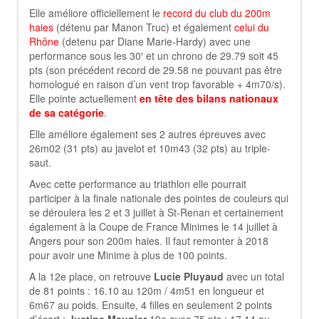
Elle améliore officiellement le
record du club du 200m
haies
(détenu par Manon Truc) et également
celui du
Rhône
(detenu par Diane Marie-Hardy) avec une
performance sous les 30′ et un chrono de 29.79 soit 45
pts (son précédent record de 29.58 ne pouvant pas être
homologué en raison d’un vent trop favorable + 4m70/s).
Elle pointe actuellement
en tête des bilans nationaux
de sa catégorie
.
Elle améliore également ses 2 autres épreuves avec
26m02 (31 pts) au javelot et 10m43 (32 pts) au triple-
saut.
Avec cette performance au triathlon elle pourrait
participer à la finale nationale des pointes de couleurs qui
se déroulera les 2 et 3 juillet à St-Renan et certainement
également à la Coupe de France Minimes le 14 juillet à
Angers pour son 200m haies. Il faut remonter à 2018
pour avoir une Minime à plus de 100 points.
A la 12e place, on retrouve
Lucie Pluyaud
avec un total
de 81 points : 16.10 au 120m / 4m51 en longueur et
6m67 au poids. Ensuite, 4 filles en seulement 2 points