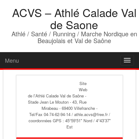
ACVS – Athlé Calade Val
de Saone
Athlé / Santé / Running / Marche Nordique en
Beaujolais et Val de Saône
Menu
Toggl
naviga
Site
Web
de l'Athlé Calade Val de Saône
-
Stade Jean Le Mouton - 43, Rue
Mirabeau - 69400 Villefranche -
Tel/Fax 04-74-62-94-14 / athle.acvs@free.fr /
coordonnées GPS : 45°59'51" Nord / 4°43'37"
Est