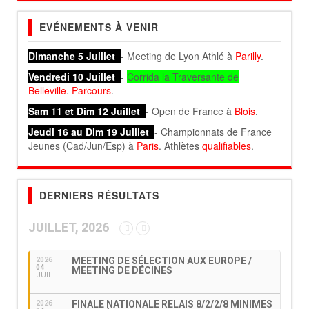
EVÉNEMENTS À VENIR
Dimanche 5 Juillet
- Meeting de Lyon Athlé à
Parilly
.
Vendredi 10 Juillet
-
Corrida la Traversante de
Belleville
.
Parcours
.
Sam 11 et Dim 12 Juillet
- Open de France à
Blois
.
Jeudi 16 au Dim 19 Juillet
- Championnats de France
Jeunes (Cad/Jun/Esp) à
Paris
. Athlètes
qualifiables
.
DERNIERS RÉSULTATS
JUILLET, 2026
MEETING DE SÉLECTION AUX EUROPE /
2026
04
MEETING DE DÉCINES
JUIL
FINALE NATIONALE RELAIS 8/2/2/8 MINIMES
2026