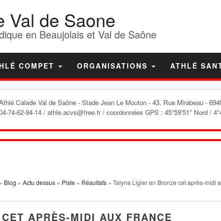
e Val de Saone
dique en Beaujolais et Val de Saône
HLÉ COMPET
ORGANISATIONS
ATHLÉ SAN
'Athlé Calade Val de Saône
- Stade Jean Le Mouton - 43, Rue Mirabeau - 6940
04-74-62-94-14 / athle.acvs@free.fr / coordonnées GPS : 45°59'51" Nord / 4°
»
Blog
»
Actu dessus
»
Piste
»
Résultats
» Talyna Ligier en Bronze cet après-midi 
 CET APRÈS-MIDI AUX FRANCE