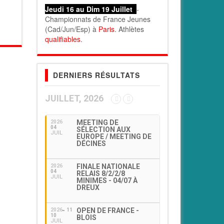
Jeudi 16 au Dim 19 Juillet
-
Championnats de France Jeunes
(Cad/Jun/Esp) à
Paris
. Athlètes
qualifiables
.
DERNIERS RÉSULTATS
JUILLET, 2026
MEETING DE
2026
04
SÉLECTION AUX
JUIL
EUROPE / MEETING DE
DÉCINES
FINALE NATIONALE
2026
04
RELAIS 8/2/2/8
JUIL
MINIMES - 04/07 À
DREUX
OPEN DE FRANCE -
2026
11
10
BLOIS
JUIL