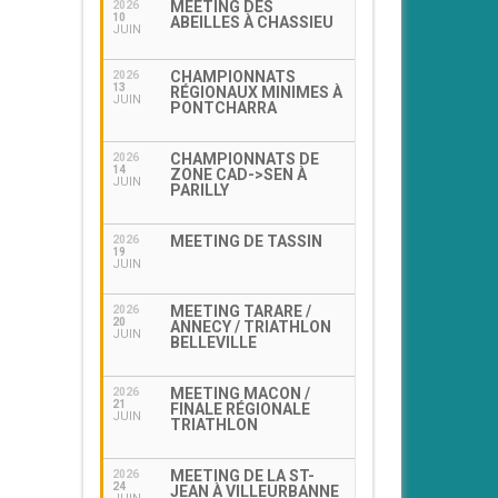
MEETING DES
2026
10
ABEILLES À CHASSIEU
JUIN
CHAMPIONNATS
2026
13
RÉGIONAUX MINIMES À
JUIN
PONTCHARRA
CHAMPIONNATS DE
2026
14
ZONE CAD->SEN À
JUIN
PARILLY
MEETING DE TASSIN
2026
19
JUIN
MEETING TARARE /
2026
20
ANNECY / TRIATHLON
JUIN
BELLEVILLE
MEETING MACON /
2026
21
FINALE RÉGIONALE
JUIN
TRIATHLON
MEETING DE LA ST-
2026
24
JEAN À VILLEURBANNE