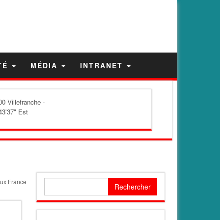
TÉ
MÉDIA
INTRANET
0 Villefranche -
43'37" Est
aux France
Rechercher :