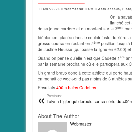
16/07/2023
Webmaster
Off
Actu dessus
,
Piste
On la savait
flanché cet
ème
de sa jeune carrière et en montant sur la 3
marc
Idéalement placée dans le couloir juste derrière 
ème
grosse course en restant en 2
position jusqu’à 
de Justine Heusse (qui passe la ligne en 62.00) e
ère
Quand on pense qu’elle n’est que Cadette 1
ann
par la semaine prochaine où elle participera aux
Un grand bravo donc à cette athlète qui porte haut 
emmenait ce week-end pas moins de 6 athlètes sur 
Résultats
400m haies Cadettes
.
Previous:
Talyna Ligier qui déroule sur sa série du 400
About The Author
Webmaster