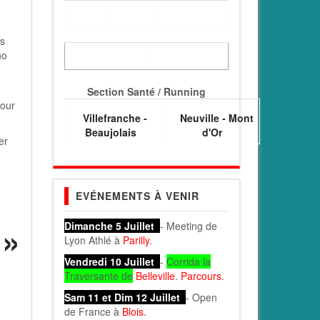
s
no
Section Santé / Running
tour
Villefranche -
Neuville - Mont
Beaujolais
d'Or
er
EVÉNEMENTS À VENIR
Dimanche 5 Juillet
- Meeting de
Lyon Athlé à
Parilly
.
Vendredi 10 Juillet
-
Corrida la
Traversante de
Belleville
.
Parcours
.
Sam 11 et Dim 12 Juillet
- Open
de France à
Blois
.