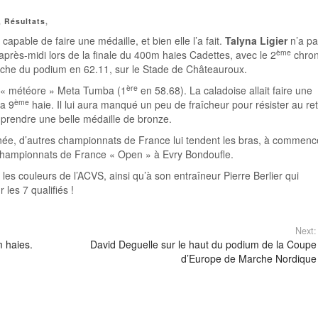
,
Résultats
,
 capable de faire une médaille, et bien elle l’a fait.
Talyna Ligier
n’a pa
ème
 après-midi lors de la finale du 400m haies Cadettes, avec le 2
chro
he du podium en 62.11, sur le Stade de Châteauroux.
ère
la « météore » Meta Tumba (1
en 58.68). La caladoise allait faire une
ème
la 9
haie. Il lui aura manqué un peu de fraîcheur pour résister au re
t prendre une belle médaille de bronze.
ée, d’autres championnats de France lui tendent les bras, à commenc
 Championnats de France « Open » à Evry Bondoufle.
les couleurs de l’ACVS, ainsi qu’à son entraîneur Pierre Berlier qui
les 7 qualifiés !
Next:
m haies.
David Deguelle sur le haut du podium de la Coupe
d’Europe de Marche Nordique