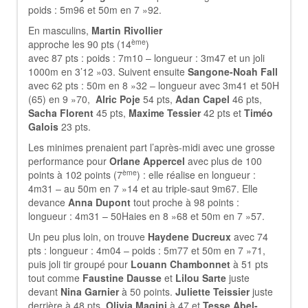
poids : 5m96 et 50m en 7 »92.
En masculins,
Martin Rivollier
ème
approche les 90 pts (14
)
avec 87 pts : poids : 7m10 – longueur : 3m47 et un joli
1000m en 3’12 »03. Suivent ensuite
Sangone-Noah Fall
avec 62 pts : 50m en 8 »32 – longueur avec 3m41 et 50H
(65) en 9 »70,
Alric Poje
54 pts,
Adan Capel
46 pts,
Sacha Florent
45 pts,
Maxime Tessier
42 pts et
Timéo
Galois
23 pts.
Les minimes prenaient part l’après-midi avec une grosse
performance pour
Orlane Appercel
avec plus de 100
ème
points à 102 points (7
) : elle réalise en longueur :
4m31 – au 50m en 7 »14 et au triple-saut 9m67. Elle
devance
Anna Dupont
tout proche à 98 points :
longueur : 4m31 – 50Haies en 8 »68 et 50m en 7 »57.
Un peu plus loin, on trouve
Haydene Ducreux
avec 74
pts : longueur : 4m04 – poids : 5m77 et 50m en 7 »71,
puis joli tir groupé pour
Louann Chambonnet
à 51 pts
tout comme
Faustine Dausse
et
Lilou Sarte
juste
devant
Nina Garnier
à 50 points.
Juliette Teissier
juste
derrière à 48 pts,
Olivia Magini
à 47 et
Tesse Abel-