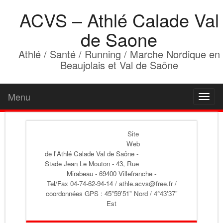
ACVS – Athlé Calade Val
de Saone
Athlé / Santé / Running / Marche Nordique en
Beaujolais et Val de Saône
Menu
Toggl
naviga
Site
Web
de l'Athlé Calade Val de Saône
-
Stade Jean Le Mouton - 43, Rue
Mirabeau - 69400 Villefranche -
Tel/Fax 04-74-62-94-14 / athle.acvs@free.fr /
coordonnées GPS : 45°59'51" Nord / 4°43'37"
Est