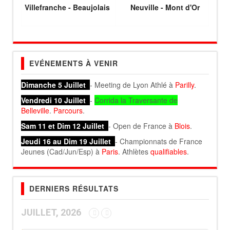
Villefranche - Beaujolais
Neuville - Mont d'Or
EVÉNEMENTS À VENIR
Dimanche 5 Juillet
- Meeting de Lyon Athlé à
Parilly
.
Vendredi 10 Juillet
-
Corrida la Traversante de
Belleville
.
Parcours
.
Sam 11 et Dim 12 Juillet
- Open de France à
Blois
.
Jeudi 16 au Dim 19 Juillet
- Championnats de France
Jeunes (Cad/Jun/Esp) à
Paris
. Athlètes
qualifiables
.
DERNIERS RÉSULTATS
JUILLET, 2026