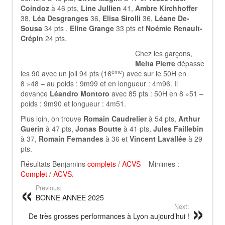
Coindoz
à 46 pts,
Line Jullien
41,
Ambre Kirchhoffer
38,
Léa Desgranges
36,
Elisa Sirolli
36,
Léane De-
Sousa
34 pts ,
Eline Grange
33 pts et
Noémie Renault-
Crépin
24 pts.
Chez les garçons,
Meita Pierre
dépasse
ème
les 90 avec un joli 94 pts (16
) avec sur le 50H en
8 »48 – au poids : 9m99 et en longueur : 4m96. Il
devance
Léandro Montoro
avec 85 pts : 50H en 8 »51 –
poids : 9m90 et longueur : 4m51.
Plus loin, on trouve
Romain Caudrelier
à 54 pts,
Arthur
Guerin
à 47 pts,
Jonas Boutte
à 41 pts,
Jules Faillebin
à 37,
Romain Fernandes
à 36 et
Vincent Lavallée
à 29
pts.
Résultats Benjamins
complets
/
ACVS
– Minimes :
Complet
/
ACVS
.
Previous:
BONNE ANNEE 2025
Next:
De très grosses performances à Lyon aujourd’hui !