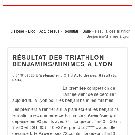
Home
»
Blog
»
Actu dessus
»
Résultats
»
Salle
» Résultat des Triathlon
Benjamins/Minimes à Lyon
RÉSULTAT DES TRIATHLON
BENJAMINS/MINIMES À LYON
04/01/2025
Webmaster
Off
Actu dessus
,
Résultats
,
Salle
,
La première compétition de
l’année vient de se dérouler
aujourd’hui à Lyon pour les benjamins et les minimes.
Les premiers à rentrer sur la piste étaient les benjamins
le matin, avec une belle performance d’
Anée Noel
qui
dépasse les 90 points avec 91 : longueur : 4m00 – 50m :
ème
7 »80 et 50H (65) : 10 »27 et prend la 7
place. Elle
devance
Lily Page
et ses 72 points : longueur : 3m33 –