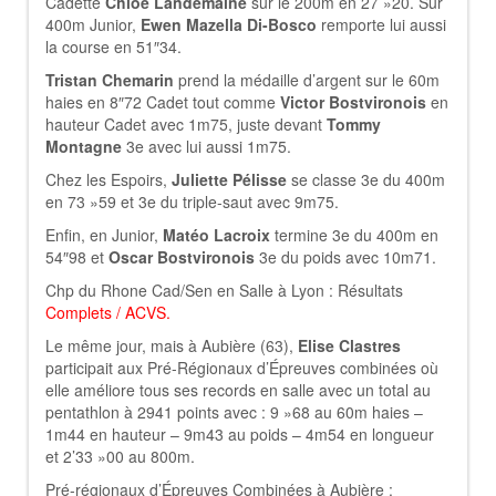
Cadette
Chloé Landemaine
sur le 200m en 27 »20. Sur
400m Junior,
Ewen Mazella Di-Bosco
remporte lui aussi
la course en 51″34.
Tristan Chemarin
prend la médaille d’argent sur le 60m
haies en 8″72 Cadet tout comme
Victor Bostvironois
en
hauteur Cadet avec 1m75, juste devant
Tommy
Montagne
3e avec lui aussi 1m75.
Chez les Espoirs,
Juliette Pélisse
se classe 3e du 400m
en 73 »59 et 3e du triple-saut avec 9m75.
Enfin, en Junior,
Matéo Lacroix
termine 3e du 400m en
54″98 et
Oscar Bostvironois
3e du poids avec 10m71.
Chp du Rhone Cad/Sen en Salle à Lyon : Résultats
Complets
/
ACVS
.
Le même jour, mais à Aubière (63),
Elise Clastres
participait aux Pré-Régionaux d’Épreuves combinées où
elle améliore tous ses records en salle avec un total au
pentathlon à 2941 points avec : 9 »68 au 60m haies –
1m44 en hauteur – 9m43 au poids – 4m54 en longueur
et 2’33 »00 au 800m.
Pré-régionaux d’Épreuves Combinées à Aubière :