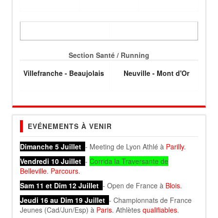
Section Santé / Running
Villefranche - Beaujolais
Neuville - Mont d'Or
EVÉNEMENTS À VENIR
Dimanche 5 Juillet
- Meeting de Lyon Athlé à
Parilly
.
Vendredi 10 Juillet
-
Corrida la Traversante de
Belleville
.
Parcours
.
Sam 11 et Dim 12 Juillet
- Open de France à
Blois
.
Jeudi 16 au Dim 19 Juillet
- Championnats de France
Jeunes (Cad/Jun/Esp) à
Paris
. Athlètes
qualifiables
.