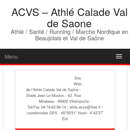
ACVS – Athlé Calade Val
de Saone
Athlé / Santé / Running / Marche Nordique en
Beaujolais et Val de Saône
Menu
Toggl
naviga
Site
Web
de l'Athlé Calade Val de Saône
-
Stade Jean Le Mouton - 43, Rue
Mirabeau - 69400 Villefranche -
Tel/Fax 04-74-62-94-14 / athle.acvs@free.fr /
coordonnées GPS : 45°59'51" Nord / 4°43'37"
Est