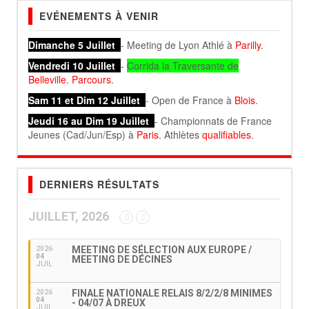
EVÉNEMENTS À VENIR
Dimanche 5 Juillet
- Meeting de Lyon Athlé à
Parilly
.
Vendredi 10 Juillet
-
Corrida la Traversante de
Belleville
.
Parcours
.
Sam 11 et Dim 12 Juillet
- Open de France à
Blois
.
Jeudi 16 au Dim 19 Juillet
- Championnats de France
Jeunes (Cad/Jun/Esp) à
Paris
. Athlètes
qualifiables
.
DERNIERS RÉSULTATS
JUILLET, 2026
MEETING DE SÉLECTION AUX EUROPE /
2026
04
MEETING DE DÉCINES
JUIL
FINALE NATIONALE RELAIS 8/2/2/8 MINIMES
2026
04
- 04/07 À DREUX
JUIL