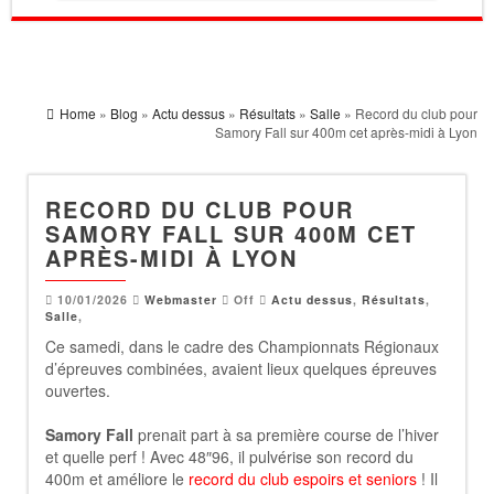
Home
»
Blog
»
Actu dessus
»
Résultats
»
Salle
» Record du club pour
Samory Fall sur 400m cet après-midi à Lyon
RECORD DU CLUB POUR
SAMORY FALL SUR 400M CET
APRÈS-MIDI À LYON
10/01/2026
Webmaster
Off
Actu dessus
,
Résultats
,
Salle
,
Ce samedi, dans le cadre des Championnats Régionaux
d’épreuves combinées, avaient lieux quelques épreuves
ouvertes.
Samory Fall
prenait part à sa première course de l’hiver
et quelle perf ! Avec 48″96, il pulvérise son record du
400m et améliore le
record du club espoirs et seniors
! Il