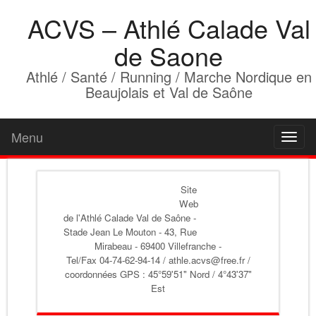
ACVS – Athlé Calade Val
de Saone
Athlé / Santé / Running / Marche Nordique en
Beaujolais et Val de Saône
Menu
Toggl
naviga
Site
Web
de l'Athlé Calade Val de Saône
-
Stade Jean Le Mouton - 43, Rue
Mirabeau - 69400 Villefranche -
Tel/Fax 04-74-62-94-14 / athle.acvs@free.fr /
coordonnées GPS : 45°59'51" Nord / 4°43'37"
Est