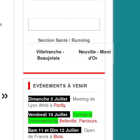
s
Section Santé / Running
Villefranche -
Neuville - Mont
Beaujolais
d'Or
EVÉNEMENTS À VENIR
Dimanche 5 Juillet
- Meeting de
Lyon Athlé à
Parilly
.
Vendredi 10 Juillet
-
Corrida la
Traversante de
Belleville
.
Parcours
.
Sam 11 et Dim 12 Juillet
- Open
de France à
Blois
.