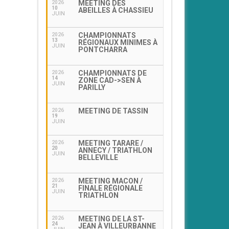
MEETING DES
2026
10
ABEILLES À CHASSIEU
JUIN
CHAMPIONNATS
2026
13
RÉGIONAUX MINIMES À
JUIN
PONTCHARRA
CHAMPIONNATS DE
2026
14
ZONE CAD->SEN À
JUIN
PARILLY
MEETING DE TASSIN
2026
19
JUIN
MEETING TARARE /
2026
20
ANNECY / TRIATHLON
JUIN
BELLEVILLE
MEETING MACON /
2026
21
FINALE RÉGIONALE
JUIN
TRIATHLON
MEETING DE LA ST-
2026
24
JEAN À VILLEURBANNE