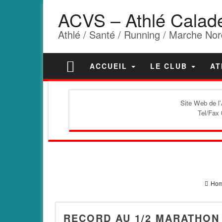
ACVS – Athlé Calad
Athlé / Santé / Running / Marche Nor
ACCUEIL
LE CLUB
AT
Site Web de l
Tel/Fax 
Ho
RECORD AU 1/2 MARATHON