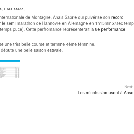
s
,
Hors stade
,
internationale de Montagne, Anais Sabrie qui pulvérise son
record
r le semi marathon de Hannovre en Allemagne en 1h15min57sec temp
 temps puce). Cette perfromance représenterait la
8e performance
.
lise une très belle course et termine 4ème féminine.
i débute une belle saison estivale.
Next:
Les minots s’amusent à Anse