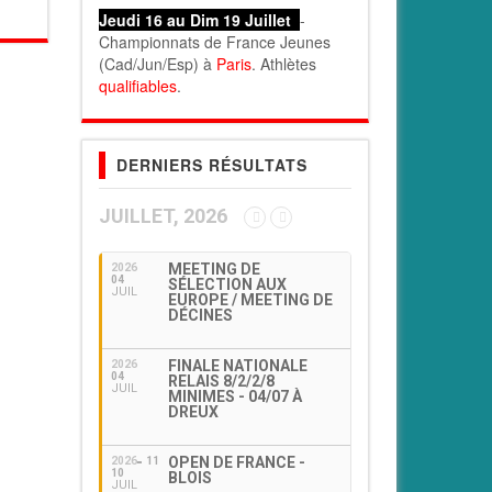
Jeudi 16 au Dim 19 Juillet
-
Championnats de France Jeunes
(Cad/Jun/Esp) à
Paris
. Athlètes
qualifiables
.
DERNIERS RÉSULTATS
JUILLET, 2026
MEETING DE
2026
04
SÉLECTION AUX
JUIL
EUROPE / MEETING DE
DÉCINES
FINALE NATIONALE
2026
04
RELAIS 8/2/2/8
JUIL
MINIMES - 04/07 À
DREUX
OPEN DE FRANCE -
2026
11
10
BLOIS
JUIL