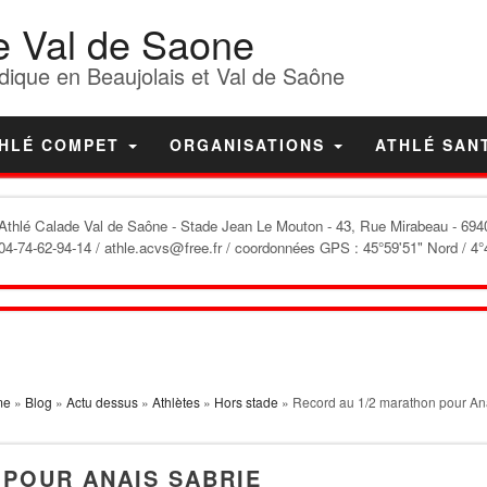
e Val de Saone
dique en Beaujolais et Val de Saône
HLÉ COMPET
ORGANISATIONS
ATHLÉ SAN
'Athlé Calade Val de Saône
- Stade Jean Le Mouton - 43, Rue Mirabeau - 6940
04-74-62-94-14 / athle.acvs@free.fr / coordonnées GPS : 45°59'51" Nord / 4°
me
»
Blog
»
Actu dessus
»
Athlètes
»
Hors stade
» Record au 1/2 marathon pour An
 POUR ANAIS SABRIE