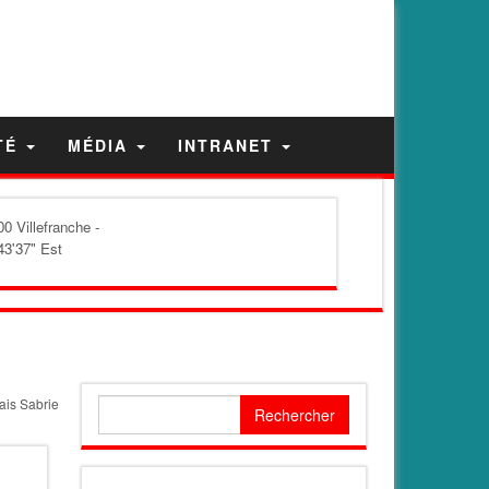
TÉ
MÉDIA
INTRANET
0 Villefranche -
43'37" Est
ais Sabrie
Rechercher :