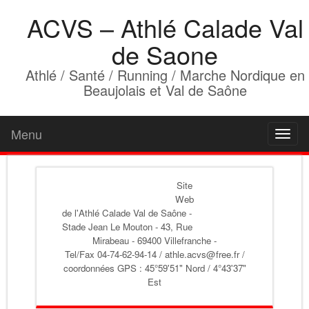
ACVS – Athlé Calade Val
de Saone
Athlé / Santé / Running / Marche Nordique en
Beaujolais et Val de Saône
Menu
Toggl
naviga
Site
Web
de l'Athlé Calade Val de Saône
-
Stade Jean Le Mouton - 43, Rue
Mirabeau - 69400 Villefranche -
Tel/Fax 04-74-62-94-14 / athle.acvs@free.fr /
coordonnées GPS : 45°59'51" Nord / 4°43'37"
Est