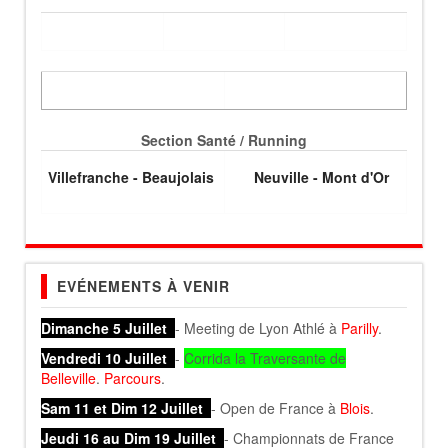
Section Santé / Running
Villefranche - Beaujolais
Neuville - Mont d'Or
EVÉNEMENTS À VENIR
Dimanche 5 Juillet
- Meeting de Lyon Athlé à
Parilly
.
Vendredi 10 Juillet
-
Corrida la Traversante de
Belleville
.
Parcours
.
Sam 11 et Dim 12 Juillet
- Open de France à
Blois
.
Jeudi 16 au Dim 19 Juillet
- Championnats de France