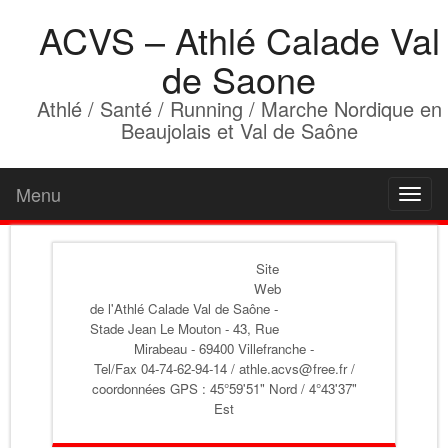
ACVS – Athlé Calade Val
de Saone
Athlé / Santé / Running / Marche Nordique en
Beaujolais et Val de Saône
Menu
Toggl
naviga
Site
Web
de l'Athlé Calade Val de Saône
-
Stade Jean Le Mouton - 43, Rue
Mirabeau - 69400 Villefranche -
Tel/Fax 04-74-62-94-14 / athle.acvs@free.fr /
coordonnées GPS : 45°59'51" Nord / 4°43'37"
Est