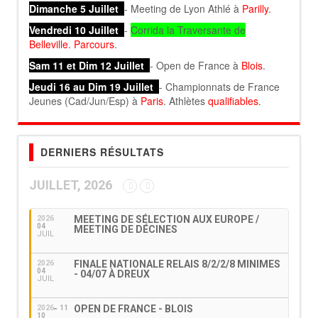
Dimanche 5 Juillet
- Meeting de Lyon Athlé à
Parilly
.
Vendredi 10 Juillet
-
Corrida la Traversante de
Belleville
.
Parcours
.
Sam 11 et Dim 12 Juillet
- Open de France à
Blois
.
Jeudi 16 au Dim 19 Juillet
- Championnats de France
Jeunes (Cad/Jun/Esp) à
Paris
. Athlètes
qualifiables
.
DERNIERS RÉSULTATS
JUILLET, 2026
MEETING DE SÉLECTION AUX EUROPE /
2026
04
MEETING DE DÉCINES
JUIL
FINALE NATIONALE RELAIS 8/2/2/8 MINIMES
2026
04
- 04/07 À DREUX
JUIL
OPEN DE FRANCE - BLOIS
2026
11
10