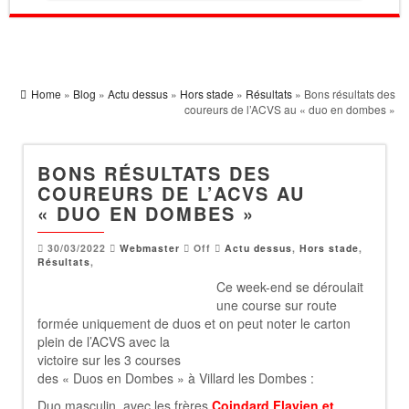
Home
»
Blog
»
Actu dessus
»
Hors stade
»
Résultats
» Bons résultats des
coureurs de l’ACVS au « duo en dombes »
BONS RÉSULTATS DES
COUREURS DE L’ACVS AU
« DUO EN DOMBES »
30/03/2022
Webmaster
Off
Actu dessus
,
Hors stade
,
Résultats
,
Ce wee
k-end se déroulait
une course sur route
formée uniquement de duos et on peut noter le
carton
plein de l’ACVS avec la
victoire sur les 3 courses
des « Duos en Dombes » à Villard les Dombes :
Duo masculin, avec les frères
Coindard Flavien et