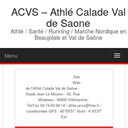
ACVS – Athlé Calade Val
de Saone
Athlé / Santé / Running / Marche Nordique en
Beaujolais et Val de Saône
Menu
Toggl
naviga
Site
Web
de l'Athlé Calade Val de Saône
-
Stade Jean Le Mouton - 43, Rue
Mirabeau - 69400 Villefranche -
Tel/Fax 04-74-62-94-14 / athle.acvs@free.fr /
coordonnées GPS : 45°59'51" Nord / 4°43'37"
Est