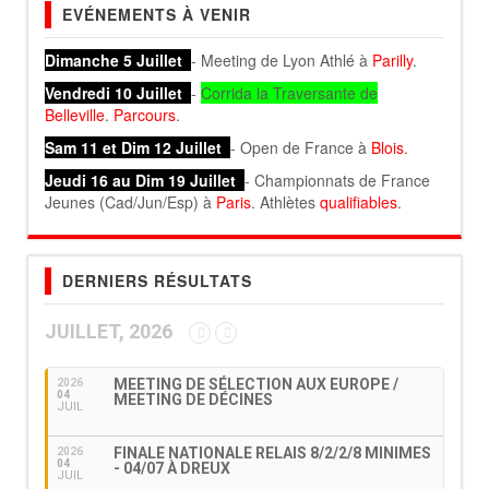
EVÉNEMENTS À VENIR
Dimanche 5 Juillet
- Meeting de Lyon Athlé à
Parilly
.
Vendredi 10 Juillet
-
Corrida la Traversante de
Belleville
.
Parcours
.
Sam 11 et Dim 12 Juillet
- Open de France à
Blois
.
Jeudi 16 au Dim 19 Juillet
- Championnats de France
Jeunes (Cad/Jun/Esp) à
Paris
. Athlètes
qualifiables
.
DERNIERS RÉSULTATS
JUILLET, 2026
MEETING DE SÉLECTION AUX EUROPE /
2026
04
MEETING DE DÉCINES
JUIL
FINALE NATIONALE RELAIS 8/2/2/8 MINIMES
2026
04
- 04/07 À DREUX
JUIL