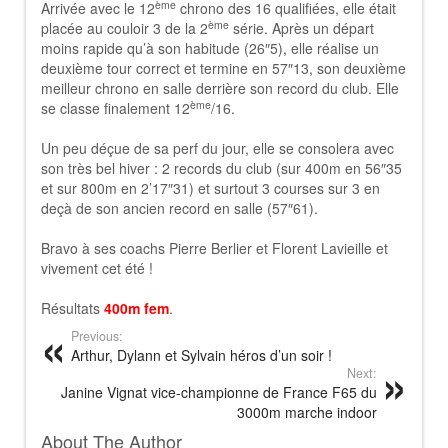
ème
Arrivée avec le 12
chrono des 16 qualifiées, elle était
ème
placée au couloir 3 de la 2
série. Après un départ
moins rapide qu’à son habitude (26″5), elle réalise un
deuxième tour correct et termine en 57″13, son deuxième
meilleur chrono en salle derrière son record du club. Elle
ème
se classe finalement 12
/16.
Un peu déçue de sa perf du jour, elle se consolera avec
son très bel hiver : 2 records du club (sur 400m en 56″35
et sur 800m en 2’17″31) et surtout 3 courses sur 3 en
deçà de son ancien record en salle (57″61).
Bravo à ses coachs Pierre Berlier et Florent Lavieille et
vivement cet été !
Résultats
400m fem
.
Previous:
Arthur, Dylann et Sylvain héros d’un soir !
Next:
Janine Vignat vice-championne de France F65 du
3000m marche indoor
About The Author