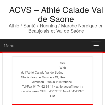
ACVS – Athlé Calade Val
de Saone
Athlé / Santé / Running / Marche Nordique en
Beaujolais et Val de Saône
Menu
Toggl
naviga
Site
Web
de l'Athlé Calade Val de Saône
-
Stade Jean Le Mouton - 43, Rue
Mirabeau - 69400 Villefranche -
Tel/Fax 04-74-62-94-14 / athle.acvs@free.fr /
coordonnées GPS : 45°59'51" Nord / 4°43'37"
Est