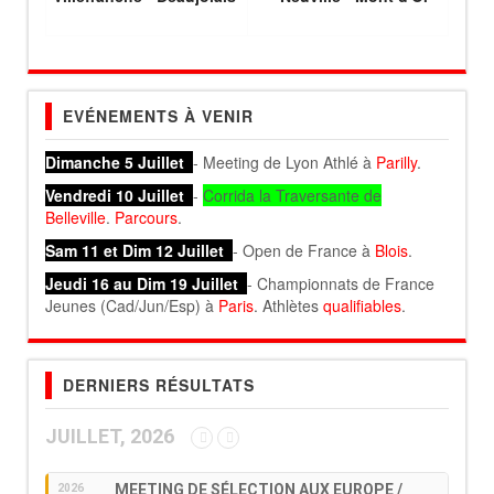
EVÉNEMENTS À VENIR
Dimanche 5 Juillet
- Meeting de Lyon Athlé à
Parilly
.
Vendredi 10 Juillet
-
Corrida la Traversante de
Belleville
.
Parcours
.
Sam 11 et Dim 12 Juillet
- Open de France à
Blois
.
Jeudi 16 au Dim 19 Juillet
- Championnats de France
Jeunes (Cad/Jun/Esp) à
Paris
. Athlètes
qualifiables
.
DERNIERS RÉSULTATS
JUILLET, 2026
MEETING DE SÉLECTION AUX EUROPE /
2026