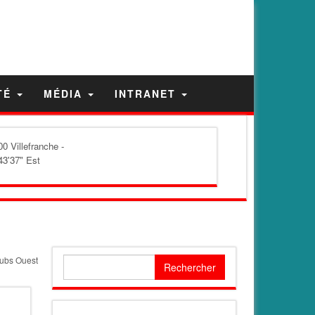
TÉ
MÉDIA
INTRANET
0 Villefranche -
43'37" Est
clubs Ouest
Rechercher :