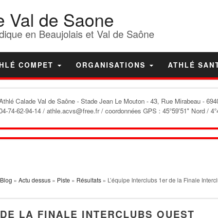
e Val de Saone
dique en Beaujolais et Val de Saône
HLÉ COMPET
ORGANISATIONS
ATHLÉ SAN
'Athlé Calade Val de Saône
- Stade Jean Le Mouton - 43, Rue Mirabeau - 6940
04-74-62-94-14 / athle.acvs@free.fr / coordonnées GPS : 45°59'51" Nord / 4°
Blog
»
Actu dessus
»
Piste
»
Résultats
» L’équipe Interclubs 1er de la Finale Inter
 DE LA FINALE INTERCLUBS OUEST