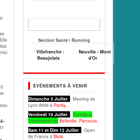
al
use
Elle
Section Santé / Running
lisé
Villefranche -
Neuville - Mont
nts)
Beaujolais
d'Or
EVÉNEMENTS À VENIR
83
se
Dimanche 5 Juillet
- Meeting de
Lyon Athlé à
Parilly
.
100m
Vendredi 10 Juillet
-
Corrida la
Traversante de
Belleville
.
Parcours
.
A-
81
Sam 11 et Dim 12 Juillet
- Open
de France à
Blois
.
re