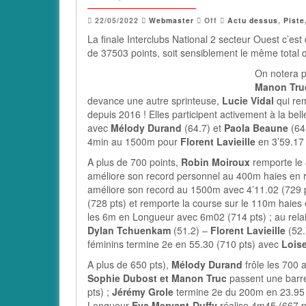
22/05/2022
Webmaster
Off
Actu dessus
,
Piste
La finale Interclubs National 2 secteur Ouest c’est
de 37503 points, soit sensiblement le même total q
On notera p
Manon Tru
devance une autre sprinteuse,
Lucie Vidal
qui rem
depuis 2016 ! Elles participent activement à la be
avec
Mélody Durand
(64.7) et
Paola Beaune
(64
4min au 1500m pour
Florent Lavieille
en 3’59.17 
A plus de 700 points,
Robin Moiroux
remporte le 
améliore son record personnel au 400m haies en r
améliore son record au 1500m avec 4’11.02 (729 p
(728 pts) et remporte la course sur le 110m haies 
les 6m en Longueur avec 6m02 (714 pts) ; au rela
Dylan Tchuenkam
(51.2) –
Florent Lavieille
(52.
féminins termine 2e en 55.30 (710 pts) avec
Lois
A plus de 650 pts),
Mélody Durand
frôle les 700 
Sophie Dubost et Manon Truc
passent une barre
pts) ;
Jérémy Grole
termine 2e du 200m en 23.95 
Longueur
Eva Mervant-Duffy
réalise 4m45 (667 p