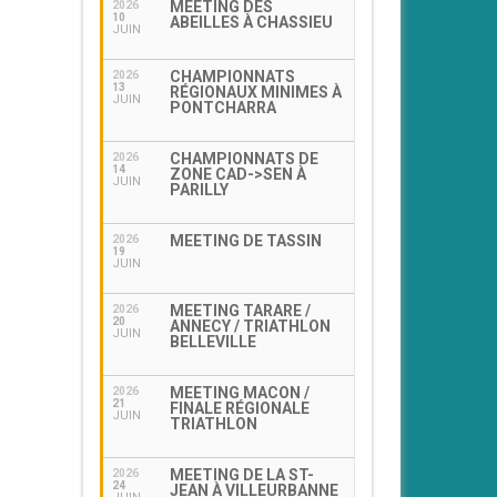
MEETING DES
2026
10
ABEILLES À CHASSIEU
JUIN
CHAMPIONNATS
2026
13
RÉGIONAUX MINIMES À
JUIN
PONTCHARRA
CHAMPIONNATS DE
2026
14
ZONE CAD->SEN À
JUIN
PARILLY
MEETING DE TASSIN
2026
19
JUIN
MEETING TARARE /
2026
20
ANNECY / TRIATHLON
JUIN
BELLEVILLE
MEETING MACON /
2026
21
FINALE RÉGIONALE
JUIN
TRIATHLON
MEETING DE LA ST-
2026
24
JEAN À VILLEURBANNE