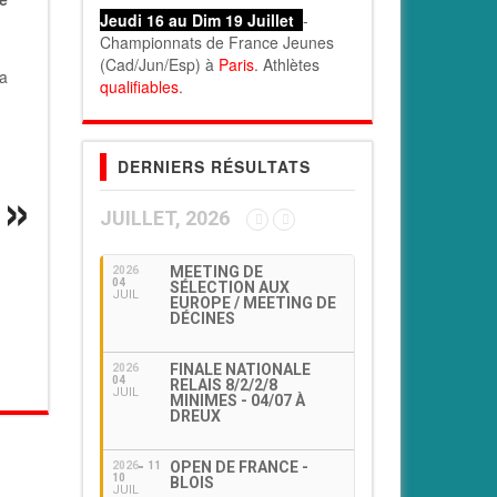
Jeudi 16 au Dim 19 Juillet
-
Championnats de France Jeunes
(Cad/Jun/Esp) à
Paris
. Athlètes
la
qualifiables
.
DERNIERS RÉSULTATS
JUILLET, 2026
MEETING DE
2026
04
SÉLECTION AUX
JUIL
EUROPE / MEETING DE
DÉCINES
FINALE NATIONALE
2026
04
RELAIS 8/2/2/8
JUIL
MINIMES - 04/07 À
DREUX
OPEN DE FRANCE -
2026
11
10
BLOIS
JUIL