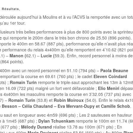
,
Résultats
,
 déroulée aujourd’hui à Moulins et à vu l’ACVS la remportée avec un tot
u’au 1er tour.
lusieurs très belles performances à plus de 800 points avec la sprinte
c
qui remporte le 200m dans le très bon chrono de 25.50 (896 points). 
porte le 400m en 58.67 (887 pts), performance qu’elle n’avait plus réa
lle performance du relais 4x400m qu’elle remportent en 4’10.62 (821 poi
.1) –
Manon (
62.1) –
Lucie (
59.3). Enfin, record personnel à moins de
(864 points).
400m avec un record personnel en 51.10 (794 pts) –
Paola Beaune
emportant la course en 69.61 (760 pts) ; le cadet
Eleven Coindard
ts) ;
Romain Turin
remporte le triple-saut approchant les 13m à 12m
en 16.09 (722 pts) malgré un fort vent défavorable ;
Elio Meniri
dépas
is 4x400m les masculins remporte la course en 3’32.05 (737 pts) avec
7) –
Romain Turin
(53.8) et
Robin Moiroux
(54.0). Enfin le relais 4x
e Besson – Célia Chauland – Eva Mervant-Dupy et Camille Schob
.
au saut en longueur avec 4m59 (696 pts) ; Les 2 sauteuses en hauteur
 à 1m45 (687 pts) ;
Dylan Tchuenkam
remporte le 100m en 11.74 (6
(677 pts) ;
Mélody Durand
réalise 13.78 au 100m (671 pts) ; En
ts) ; sur 400m
Marin Devinant
réalise 53.56 (660 pts) ; Au 800m
Pier