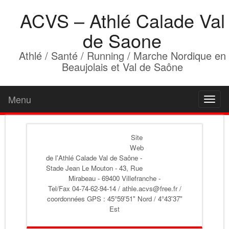
ACVS – Athlé Calade Val
de Saone
Athlé / Santé / Running / Marche Nordique en
Beaujolais et Val de Saône
Menu
Toggl
naviga
Site
Web
de l'Athlé Calade Val de Saône
-
Stade Jean Le Mouton - 43, Rue
Mirabeau - 69400 Villefranche -
Tel/Fax 04-74-62-94-14 / athle.acvs@free.fr /
coordonnées GPS : 45°59'51" Nord / 4°43'37"
Est