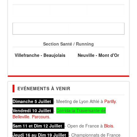
Section Santé / Running
Villefranche - Beaujolais
Neuville - Mont d'Or
EVÉNEMENTS À VENIR
Dimanche 5 Juillet
- Meeting de Lyon Athlé à
Parilly
.
Vendredi 10 Juillet
-
Corrida la Traversante de
Belleville
.
Parcours
.
Sam 11 et Dim 12 Juillet
- Open de France à
Blois
.
Jeudi 16 au Dim 19 Juillet
- Championnats de France