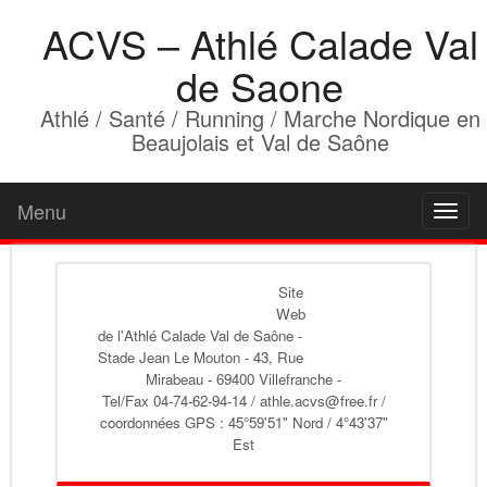
ACVS – Athlé Calade Val
de Saone
Athlé / Santé / Running / Marche Nordique en
Beaujolais et Val de Saône
Menu
Toggl
naviga
Site
Web
de l'Athlé Calade Val de Saône
-
Stade Jean Le Mouton - 43, Rue
Mirabeau - 69400 Villefranche -
Tel/Fax 04-74-62-94-14 / athle.acvs@free.fr /
coordonnées GPS : 45°59'51" Nord / 4°43'37"
Est