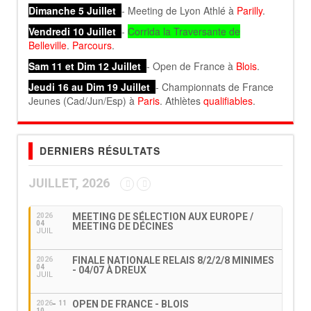
Dimanche 5 Juillet
- Meeting de Lyon Athlé à
Parilly
.
Vendredi 10 Juillet
-
Corrida la Traversante de
Belleville
.
Parcours
.
Sam 11 et Dim 12 Juillet
- Open de France à
Blois
.
Jeudi 16 au Dim 19 Juillet
- Championnats de France
Jeunes (Cad/Jun/Esp) à
Paris
. Athlètes
qualifiables
.
DERNIERS RÉSULTATS
JUILLET, 2026
MEETING DE SÉLECTION AUX EUROPE /
2026
04
MEETING DE DÉCINES
JUIL
FINALE NATIONALE RELAIS 8/2/2/8 MINIMES
2026
04
- 04/07 À DREUX
JUIL
OPEN DE FRANCE - BLOIS
2026
11
10