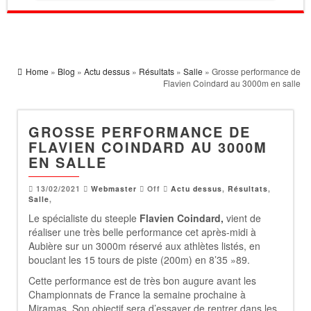
Home
»
Blog
»
Actu dessus
»
Résultats
»
Salle
» Grosse performance de
Flavien Coindard au 3000m en salle
GROSSE PERFORMANCE DE
FLAVIEN COINDARD AU 3000M
EN SALLE
13/02/2021
Webmaster
Off
Actu dessus
,
Résultats
,
Salle
,
Le spécialiste du steeple
Flavien Coindard,
vient de
réaliser une très belle performance cet après-midi à
Aubière sur un 3000m réservé aux athlètes listés, en
bouclant les 15 tours de piste (200m) en 8’35 »89.
Cette performance est de très bon augure avant les
Championnats de France la semaine prochaine à
Miramas. Son objectif sera d’essayer de rentrer dans les