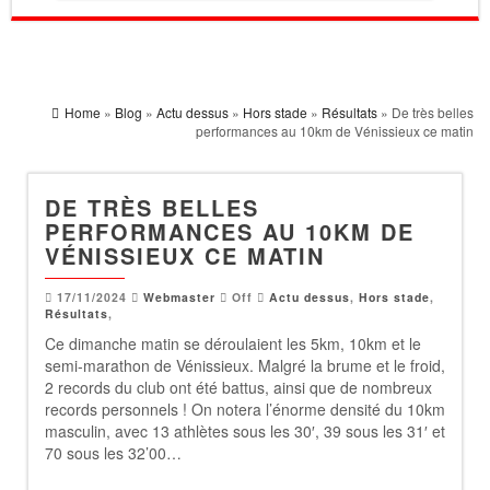
Home
»
Blog
»
Actu dessus
»
Hors stade
»
Résultats
» De très belles
performances au 10km de Vénissieux ce matin
DE TRÈS BELLES
PERFORMANCES AU 10KM DE
VÉNISSIEUX CE MATIN
17/11/2024
Webmaster
Off
Actu dessus
,
Hors stade
,
Résultats
,
Ce dimanche matin se déroulaient les 5km, 10km et le
semi-marathon de Vénissieux. Malgré la brume et le froid,
2 records du club ont été battus, ainsi que de nombreux
records personnels ! On notera l’énorme densité du 10km
masculin, avec 13 athlètes sous les 30′, 39 sous les 31′ et
70 sous les 32’00…