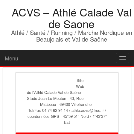
ACVS – Athlé Calade Val
de Saone
Athlé / Santé / Running / Marche Nordique en
Beaujolais et Val de Saône
Menu
Toggl
naviga
Site
Web
de l'Athlé Calade Val de Saône
-
Stade Jean Le Mouton - 43, Rue
Mirabeau - 69400 Villefranche -
Tel/Fax 04-74-62-94-14 / athle.acvs@free.fr /
coordonnées GPS : 45°59'51" Nord / 4°43'37"
Est