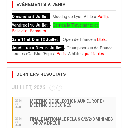
EVÉNEMENTS À VENIR
Dimanche 5 Juillet
- Meeting de Lyon Athlé à
Parilly
.
Vendredi 10 Juillet
-
Corrida la Traversante de
Belleville
.
Parcours
.
Sam 11 et Dim 12 Juillet
- Open de France à
Blois
.
Jeudi 16 au Dim 19 Juillet
- Championnats de France
Jeunes (Cad/Jun/Esp) à
Paris
. Athlètes
qualifiables
.
DERNIERS RÉSULTATS
JUILLET, 2026
MEETING DE SÉLECTION AUX EUROPE /
2026
04
MEETING DE DÉCINES
JUIL
FINALE NATIONALE RELAIS 8/2/2/8 MINIMES
2026
04
- 04/07 À DREUX
JUIL