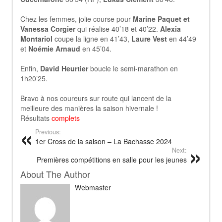
Chez les femmes, jolie course pour
Marine Paquet et
Vanessa Corgier
qui réalise 40’18 et 40’22.
Alexia
Montariol
coupe la ligne en 41’43,
Laure Vest
en 44’49
et
Noémie Arnaud
en 45’04.
Enfin,
David Heurtier
boucle le semi-marathon en
1h20’25.
Bravo à nos coureurs sur route qui lancent de la
meilleure des manières la saison hivernale !
Résultats
complets
Previous:
1er Cross de la saison – La Bachasse 2024
Next:
Premières compétitions en salle pour les jeunes
About The Author
Webmaster