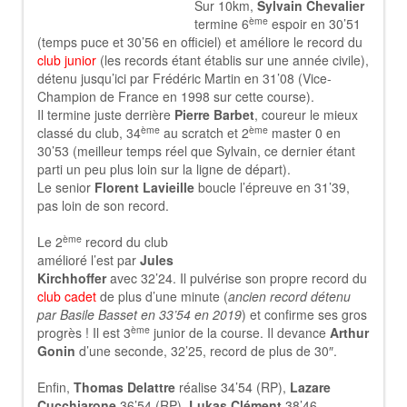
Sur 10km,
Sylvain Chevalier
ème
termine 6
espoir en 30’51
(temps puce et 30’56 en officiel) et améliore le record du
club junior
(les records étant établis sur une année civile),
détenu jusqu’ici par Frédéric Martin en 31’08 (Vice-
Champion de France en 1998 sur cette course).
Il termine juste derrière
Pierre Barbet
, coureur le mieux
ème
ème
classé du club, 34
au scratch et 2
master 0 en
30’53 (meilleur temps réel que Sylvain, ce dernier étant
parti un peu plus loin sur la ligne de départ).
Le senior
Florent Lavieille
boucle l’épreuve en 31’39,
pas loin de son record.
ème
Le 2
record du club
amélioré l’est par
Jules
Kirchhoffer
avec 32’24. Il pulvérise son propre record du
club cadet
de plus d’une minute (
ancien record détenu
par Basile Basset en 33’54 en 2019
) et confirme ses gros
ème
progrès ! Il est 3
junior de la course. Il devance
Arthur
Gonin
d’une seconde, 32’25, record de plus de 30″.
Enfin,
Thomas Delattre
réalise 34’54 (RP),
Lazare
Cucchiarone
36’54 (RP),
Lukas Clément
38’46.