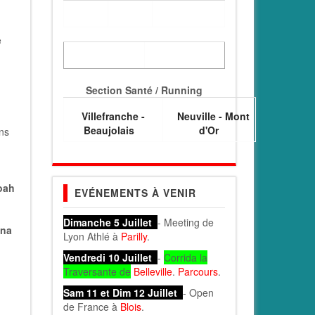
e
Section Santé / Running
Villefranche -
Neuville - Mont
Beaujolais
d'Or
ins
oah
EVÉNEMENTS À VENIR
Dimanche 5 Juillet
- Meeting de
na
Lyon Athlé à
Parilly
.
Vendredi 10 Juillet
-
Corrida la
Traversante de
Belleville
.
Parcours
.
Sam 11 et Dim 12 Juillet
- Open
de France à
Blois
.