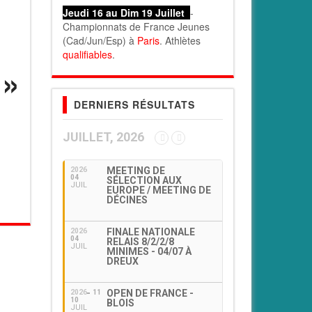
Jeudi 16 au Dim 19 Juillet
-
Championnats de France Jeunes
(Cad/Jun/Esp) à
Paris
. Athlètes
qualifiables
.
DERNIERS RÉSULTATS
JUILLET, 2026
MEETING DE
2026
04
SÉLECTION AUX
JUIL
EUROPE / MEETING DE
DÉCINES
FINALE NATIONALE
2026
04
RELAIS 8/2/2/8
JUIL
MINIMES - 04/07 À
DREUX
OPEN DE FRANCE -
2026
11
10
BLOIS
JUIL