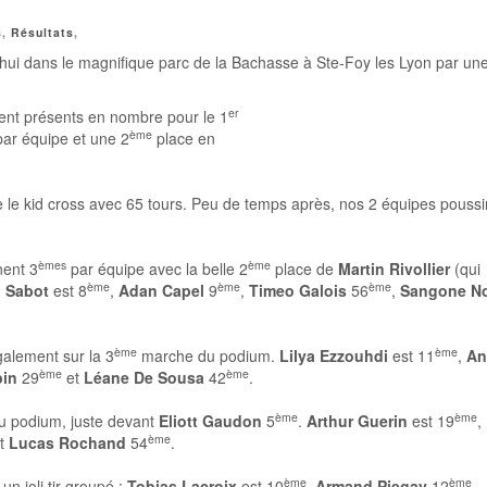
s
,
Résultats
,
d’hui dans le magnifique parc de la Bachasse à Ste-Foy les Lyon par un
er
ent présents en nombre pour le 1
ème
par équipe et une 2
place en
te le kid cross avec 65 tours. Peu de temps après, nos 2 équipes pouss
èmes
ème
nent 3
par équipe avec la belle 2
place de
Martin Rivollier
(qui
ème
ème
ème
l Sabot
est 8
,
Adan Capel
9
,
Timeo Galois
56
,
Sangone N
ème
ème
galement sur la 3
marche du podium.
Lilya Ezzouhdi
est 11
,
An
ème
ème
bin
29
et
Léane De Sousa
42
.
ème
ème
u podium, juste devant
Eliott Gaudon
5
.
Arthur Guerin
est 19
,
ème
t
Lucas Rochand
54
.
ème
ème
n joli tir groupé :
Tobias Lacroix
est 10
,
Armand Piegay
12
,