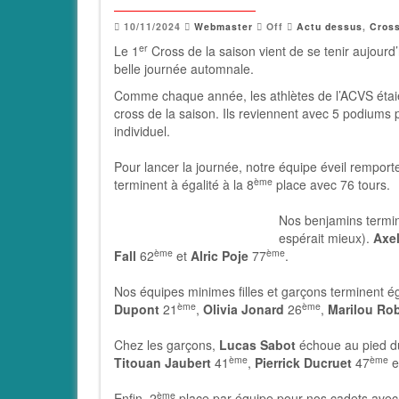
10/11/2024
Webmaster
Off
Actu dessus
,
Cros
er
Le 1
Cross de la saison vient de se tenir aujour
belle journée automnale.
Comme chaque année, les athlètes de l’ACVS étai
cross de la saison. Ils reviennent avec 5 podiums 
individuel.
Pour lancer la journée, notre équipe éveil rempor
ème
terminent à égalité à la 8
place avec 76 tours.
Nos benjamins termi
espérait mieux).
Axe
ème
ème
Fall
62
et
Alric Poje
77
.
Nos équipes minimes filles et garçons terminent é
ème
ème
Dupont
21
,
Olivia Jonard
26
,
Marilou Ro
Chez les garçons,
Lucas Sabot
échoue au pied d
ème
ème
Titouan Jaubert
41
,
Pierrick Ducruet
47
e
ème
Enfin, 2
place par équipe pour nos cadets avec u