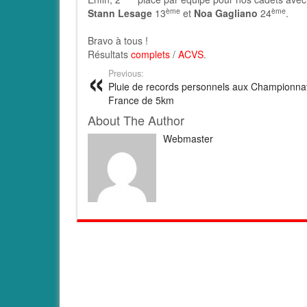
ème
ème
Stann Lesage
13
et
Noa Gagliano
24
.
Bravo à tous !
Résultats
complets
/
ACVS
.
Previous:
Pluie de records personnels aux Championna
France de 5km
About The Author
Webmaster