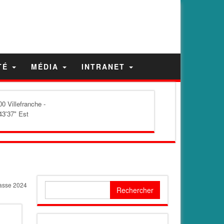
TÉ
MÉDIA
INTRANET
0 Villefranche -
43'37" Est
hasse 2024
Rechercher :