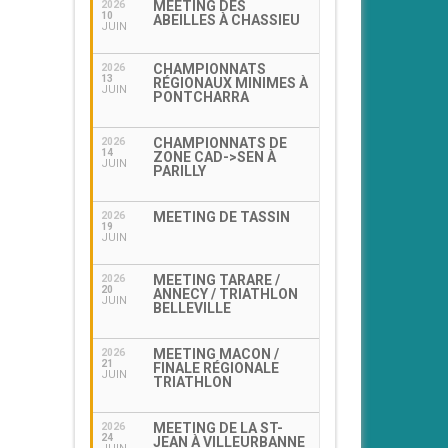
MEETING DES
2026
10
ABEILLES À CHASSIEU
JUIN
CHAMPIONNATS
2026
13
RÉGIONAUX MINIMES À
JUIN
PONTCHARRA
CHAMPIONNATS DE
2026
14
ZONE CAD->SEN À
JUIN
PARILLY
MEETING DE TASSIN
2026
19
JUIN
MEETING TARARE /
2026
20
ANNECY / TRIATHLON
JUIN
BELLEVILLE
MEETING MACON /
2026
21
FINALE RÉGIONALE
JUIN
TRIATHLON
MEETING DE LA ST-
2026
24
JEAN À VILLEURBANNE