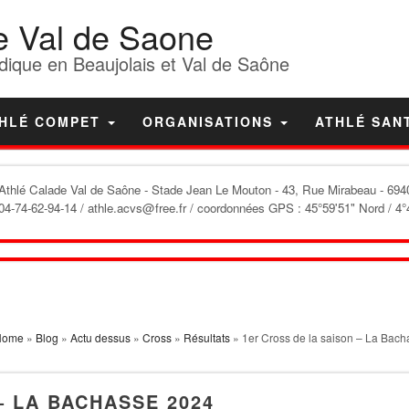
e Val de Saone
dique en Beaujolais et Val de Saône
HLÉ COMPET
ORGANISATIONS
ATHLÉ SAN
'Athlé Calade Val de Saône
- Stade Jean Le Mouton - 43, Rue Mirabeau - 6940
04-74-62-94-14 / athle.acvs@free.fr / coordonnées GPS : 45°59'51" Nord / 4°
Home
»
Blog
»
Actu dessus
»
Cross
»
Résultats
» 1er Cross de la saison – La Bac
– LA BACHASSE 2024