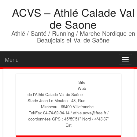
ACVS – Athlé Calade Val
de Saone
Athlé / Santé / Running / Marche Nordique en
Beaujolais et Val de Saône
Menu
Toggl
naviga
Site
Web
de l'Athlé Calade Val de Saône
-
Stade Jean Le Mouton - 43, Rue
Mirabeau - 69400 Villefranche -
Tel/Fax 04-74-62-94-14 / athle.acvs@free.fr /
coordonnées GPS : 45°59'51" Nord / 4°43'37"
Est