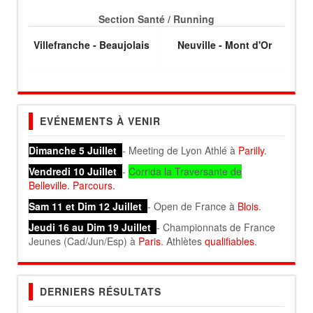
Section Santé / Running
Villefranche - Beaujolais
Neuville - Mont d'Or
EVÉNEMENTS À VENIR
Dimanche 5 Juillet
- Meeting de Lyon Athlé à
Parilly
.
Vendredi 10 Juillet
-
Corrida la Traversante de
Belleville
.
Parcours
.
Sam 11 et Dim 12 Juillet
- Open de France à
Blois
.
Jeudi 16 au Dim 19 Juillet
- Championnats de France
Jeunes (Cad/Jun/Esp) à
Paris
. Athlètes
qualifiables
.
DERNIERS RÉSULTATS