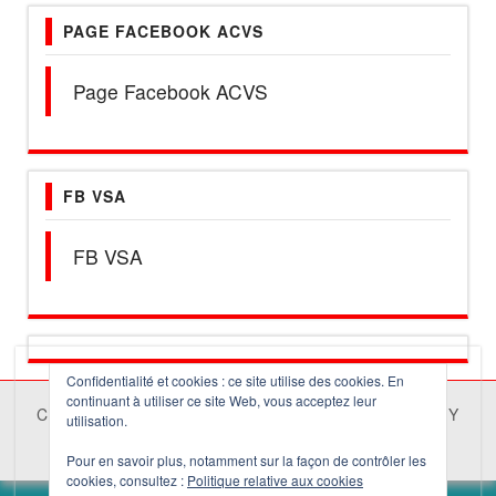
PAGE FACEBOOK ACVS
Page Facebook ACVS
FB VSA
FB VSA
Confidentialité et cookies : ce site utilise des cookies. En
continuant à utiliser ce site Web, vous acceptez leur
COPYRIGHT © 2026 |
RED MAG
DESIGNED BY
utilisation.
THEMES4WP
Pour en savoir plus, notamment sur la façon de contrôler les
cookies, consultez :
Politique relative aux cookies