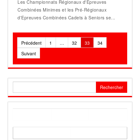
Les Championnats Régionaux d'Epreuves
Combinées Minimes et les Pré-Régionaux
d'Epreuves Combinées Cadets à Seniors se...
Pagination
Précédent
1
…
32
33
34
des
Suivant
publications
Rechercher :