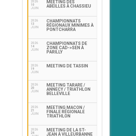
MEETING DES
2026
10
ABEILLES À CHASSIEU
JUIN
CHAMPIONNATS
2026
13
RÉGIONAUX MINIMES À
JUIN
PONTCHARRA
CHAMPIONNATS DE
2026
14
ZONE CAD->SEN À
JUIN
PARILLY
MEETING DE TASSIN
2026
19
JUIN
MEETING TARARE /
2026
20
ANNECY / TRIATHLON
JUIN
BELLEVILLE
MEETING MACON /
2026
21
FINALE RÉGIONALE
JUIN
TRIATHLON
MEETING DE LA ST-
2026
24
JEAN À VILLEURBANNE