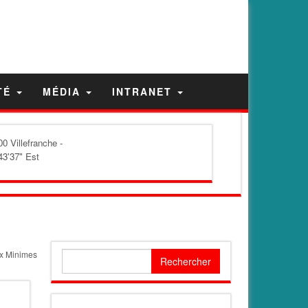
TÉ
MÉDIA
INTRANET
0 Villefranche -
43'37" Est
ux Minimes
Rechercher :