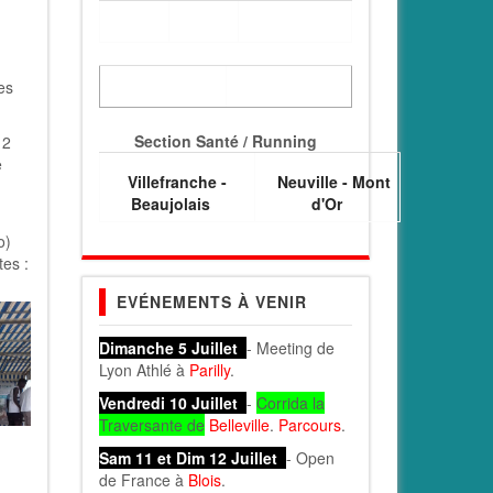
es
Section Santé / Running
 2
e
Villefranche -
Neuville - Mont
Beaujolais
d'Or
o)
tes :
EVÉNEMENTS À VENIR
Dimanche 5 Juillet
- Meeting de
Lyon Athlé à
Parilly
.
Vendredi 10 Juillet
-
Corrida la
Traversante de
Belleville
.
Parcours
.
Sam 11 et Dim 12 Juillet
- Open
de France à
Blois
.