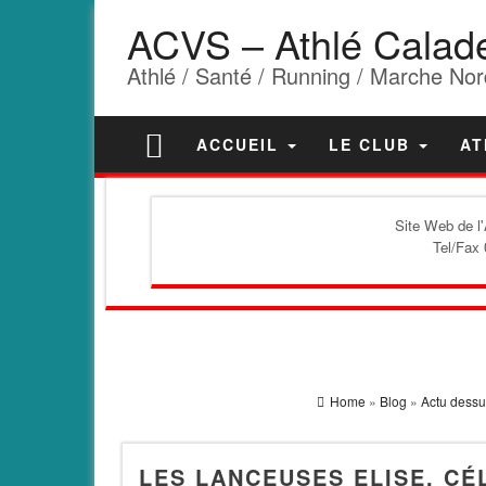
ACVS – Athlé Calad
Athlé / Santé / Running / Marche Nor
ACCUEIL
LE CLUB
AT
Site Web de l
Tel/Fax 
Home
»
Blog
»
Actu dessu
LES LANCEUSES ELISE, CÉ