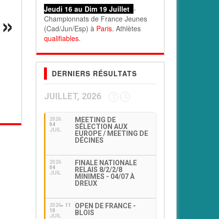
Jeudi 16 au Dim 19 Juillet
-
Championnats de France Jeunes
(Cad/Jun/Esp) à
Paris
. Athlètes
qualifiables
.
DERNIERS RÉSULTATS
JUILLET, 2026
MEETING DE
2026
04
SÉLECTION AUX
JUIL
EUROPE / MEETING DE
DÉCINES
FINALE NATIONALE
2026
04
RELAIS 8/2/2/8
JUIL
MINIMES - 04/07 À
DREUX
OPEN DE FRANCE -
2026
11
10
BLOIS
JUIL