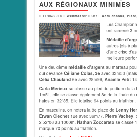
AUX RÉGIONAUX MINIMES
11/06/2018
Webmaster
Off
Actu dessus
,
Piste
Les Championna
ont ramené 3 mé
Médaille d’arg
autres jets à p
d’une crise d’a
meilleure perf
Une deuxième
médaille d’argent
au marteau po
qui devance
Céliane Colas, 3e
avec 33m53 (mais q
Célia Chauland
6e avec 28m99,
Anaelle Petit
14
Carla Mérieux
se classe au pied du podium de la 
1m51, elle se classe également 8e de la finale d
haies en 32″85. Elle totalise 94 points au triathlon.
En masculins, on notera la 8e place de
Lenny Her
Erwan Clechet
12e avec 36m77.
Pierre Vachey
,
2’52″06 au 1000m.
Nathan Zoccarato
se classe 
marque 70 points au triathlon.