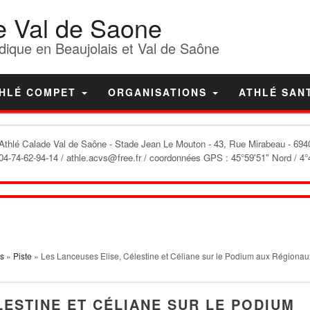
e Val de Saone
dique en Beaujolais et Val de Saône
HLÉ COMPET
ORGANISATIONS
ATHLÉ SAN
'Athlé Calade Val de Saône
- Stade Jean Le Mouton - 43, Rue Mirabeau - 6940
04-74-62-94-14 / athle.acvs@free.fr / coordonnées GPS : 45°59'51" Nord / 4°
s
»
Piste
» Les Lanceuses Elise, Célestine et Céliane sur le Podium aux Régiona
LESTINE ET CÉLIANE SUR LE PODIUM