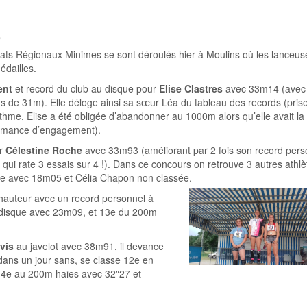
,
ts Régionaux Minimes se sont déroulés hier à Moulins où les lanceus
dailles.
ent
et record du club au disque pour
Elise Clastres
avec 33m14 (avec
lus de 31m). Elle déloge ainsi sa sœur Léa du tableau des records (pris
sthme, Elise a été obligée d’abandonner au 1000m alors qu’elle avait la
ormance d’engagement).
ur
Célestine Roche
avec 33m93 (améliorant par 2 fois son record pers
ui rate 3 essais sur 4 !). Dans ce concours on retrouve 3 autres athlè
e avec 18m05 et Célia Chapon non classée.
hauteur avec un record personnel à
u disque avec 23m09, et 13e du 200m
vis
au javelot avec 38m91, il devance
 dans un jour sans, se classe 12e en
14e au 200m haies avec 32″27 et